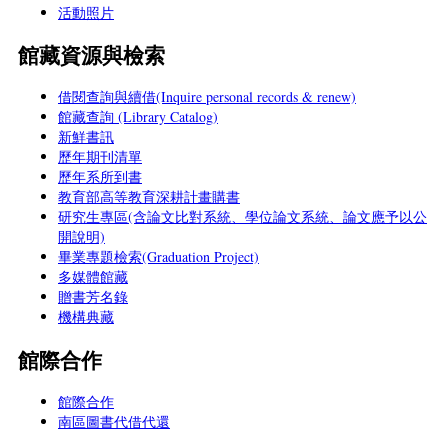
活動照片
館藏資源與檢索
借閱查詢與續借(Inquire personal records & renew)
館藏查詢 (Library Catalog)
新鮮書訊
歷年期刊清單
歷年系所到書
教育部高等教育深耕計畫購書
研究生專區(含論文比對系統、學位論文系統、論文應予以公
開說明)
畢業專題檢索(Graduation Project)
多媒體館藏
贈書芳名錄
機構典藏
館際合作
館際合作
南區圖書代借代還