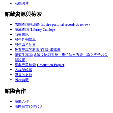
活動照片
館藏資源與檢索
借閱查詢與續借(Inquire personal records & renew)
館藏查詢 (Library Catalog)
新鮮書訊
歷年期刊清單
歷年系所到書
教育部高等教育深耕計畫購書
研究生專區(含論文比對系統、學位論文系統、論文應予以公
開說明)
畢業專題檢索(Graduation Project)
多媒體館藏
贈書芳名錄
機構典藏
館際合作
館際合作
南區圖書代借代還