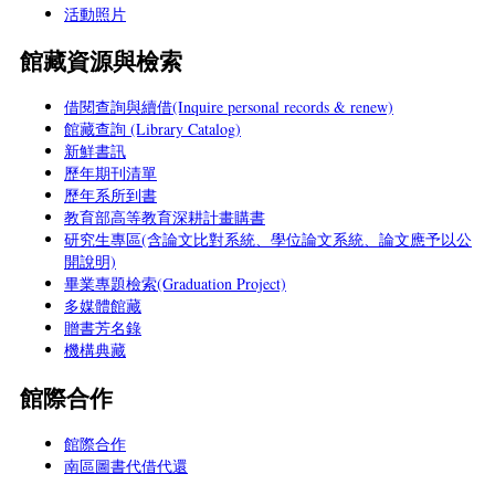
活動照片
館藏資源與檢索
借閱查詢與續借(Inquire personal records & renew)
館藏查詢 (Library Catalog)
新鮮書訊
歷年期刊清單
歷年系所到書
教育部高等教育深耕計畫購書
研究生專區(含論文比對系統、學位論文系統、論文應予以公
開說明)
畢業專題檢索(Graduation Project)
多媒體館藏
贈書芳名錄
機構典藏
館際合作
館際合作
南區圖書代借代還