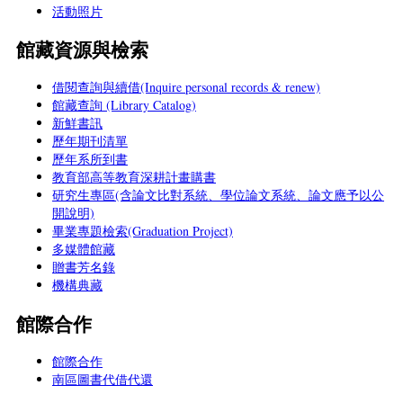
活動照片
館藏資源與檢索
借閱查詢與續借(Inquire personal records & renew)
館藏查詢 (Library Catalog)
新鮮書訊
歷年期刊清單
歷年系所到書
教育部高等教育深耕計畫購書
研究生專區(含論文比對系統、學位論文系統、論文應予以公
開說明)
畢業專題檢索(Graduation Project)
多媒體館藏
贈書芳名錄
機構典藏
館際合作
館際合作
南區圖書代借代還