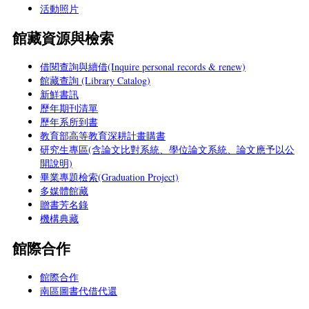
活動照片
館藏資源與檢索
借閱查詢與續借(Inquire personal records & renew)
館藏查詢 (Library Catalog)
新鮮書訊
歷年期刊清單
歷年系所到書
教育部高等教育深耕計畫購書
研究生專區(含論文比對系統、學位論文系統、論文應予以公
開說明)
畢業專題檢索(Graduation Project)
多媒體館藏
贈書芳名錄
機構典藏
館際合作
館際合作
南區圖書代借代還