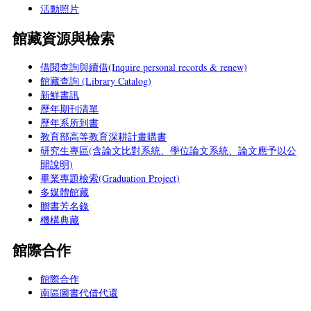
活動照片
館藏資源與檢索
借閱查詢與續借(Inquire personal records & renew)
館藏查詢 (Library Catalog)
新鮮書訊
歷年期刊清單
歷年系所到書
教育部高等教育深耕計畫購書
研究生專區(含論文比對系統、學位論文系統、論文應予以公
開說明)
畢業專題檢索(Graduation Project)
多媒體館藏
贈書芳名錄
機構典藏
館際合作
館際合作
南區圖書代借代還