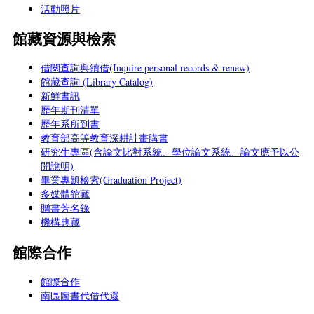
活動照片
館藏資源與檢索
借閱查詢與續借(Inquire personal records & renew)
館藏查詢 (Library Catalog)
新鮮書訊
歷年期刊清單
歷年系所到書
教育部高等教育深耕計畫購書
研究生專區(含論文比對系統、學位論文系統、論文應予以公
開說明)
畢業專題檢索(Graduation Project)
多媒體館藏
贈書芳名錄
機構典藏
館際合作
館際合作
南區圖書代借代還