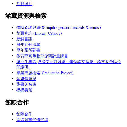
活動照片
館藏資源與檢索
借閱查詢與續借(Inquire personal records & renew)
館藏查詢 (Library Catalog)
新鮮書訊
歷年期刊清單
歷年系所到書
教育部高等教育深耕計畫購書
研究生專區(含論文比對系統、學位論文系統、論文應予以公
開說明)
畢業專題檢索(Graduation Project)
多媒體館藏
贈書芳名錄
機構典藏
館際合作
館際合作
南區圖書代借代還