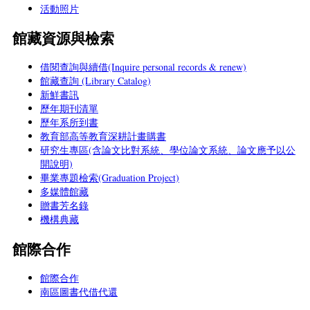
活動照片
館藏資源與檢索
借閱查詢與續借(Inquire personal records & renew)
館藏查詢 (Library Catalog)
新鮮書訊
歷年期刊清單
歷年系所到書
教育部高等教育深耕計畫購書
研究生專區(含論文比對系統、學位論文系統、論文應予以公
開說明)
畢業專題檢索(Graduation Project)
多媒體館藏
贈書芳名錄
機構典藏
館際合作
館際合作
南區圖書代借代還