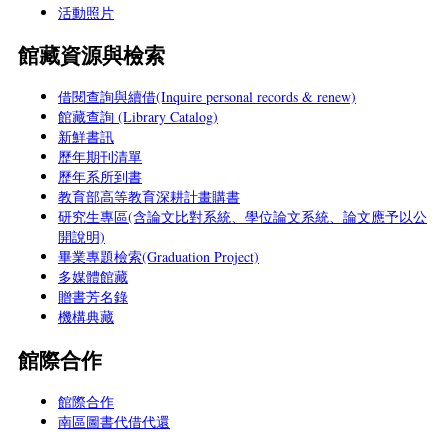
活動照片
館藏資源與檢索
借閱查詢與續借(Inquire personal records & renew)
館藏查詢 (Library Catalog)
新鮮書訊
歷年期刊清單
歷年系所到書
教育部高等教育深耕計畫購書
研究生專區(含論文比對系統、學位論文系統、論文應予以公
開說明)
畢業專題檢索(Graduation Project)
多媒體館藏
贈書芳名錄
機構典藏
館際合作
館際合作
南區圖書代借代還