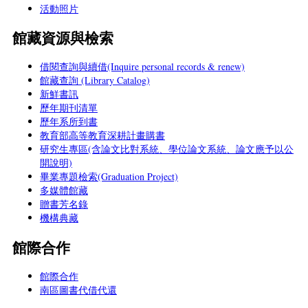
活動照片
館藏資源與檢索
借閱查詢與續借(Inquire personal records & renew)
館藏查詢 (Library Catalog)
新鮮書訊
歷年期刊清單
歷年系所到書
教育部高等教育深耕計畫購書
研究生專區(含論文比對系統、學位論文系統、論文應予以公
開說明)
畢業專題檢索(Graduation Project)
多媒體館藏
贈書芳名錄
機構典藏
館際合作
館際合作
南區圖書代借代還