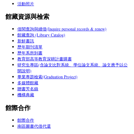
活動照片
館藏資源與檢索
借閱查詢與續借(Inquire personal records & renew)
館藏查詢 (Library Catalog)
新鮮書訊
歷年期刊清單
歷年系所到書
教育部高等教育深耕計畫購書
研究生專區(含論文比對系統、學位論文系統、論文應予以公
開說明)
畢業專題檢索(Graduation Project)
多媒體館藏
贈書芳名錄
機構典藏
館際合作
館際合作
南區圖書代借代還