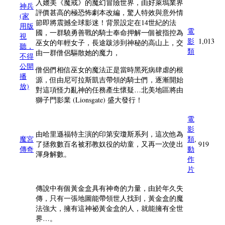
入媲美《魔戒》的魔幻冒險世界，由好萊塢業界
神兵
評價甚高的極恐怖劇本改編，驚人特效與意外情
(家
節即將震撼全球影迷！背景設定在14世紀的法
用版
電
國，一群驍勇善戰的騎士奉命押解一個被指控為
視
影
1,013
巫女的年輕女子，長途跋涉到神秘的高山上，交
聽，
類
由一群僧侶驅散她的魔力，
不得
公開
僧侶們相信巫女的魔法正是當時黑死病肆虐的根
播
源，但由尼可拉斯凱吉帶領的騎士們，逐漸開始
放)
對這項怪力亂神的任務產生懷疑…北美地區將由
獅子門影業 (Lionsgate) 盛大發行！
電
影
由哈里遜福特主演的印第安瓊斯系列，這次他為
魔宮
類
,
了拯救數百名被邪教奴役的幼童，又再一次使出
919
傳奇
動
渾身解數。
作
片
傳說中有個黃金盒具有神奇的力量，由於年久失
傳，只有一張地圖能帶領世人找到，黃金盒的魔
法強大，擁有這神祕黃金盒的人，就能擁有全世
界…。