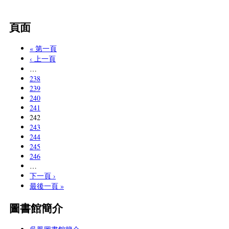
頁面
« 第一頁
‹ 上一頁
…
238
239
240
241
242
243
244
245
246
…
下一頁 ›
最後一頁 »
圖書館簡介