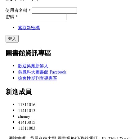
使用者名稱
*
密碼
*
索取新密碼
圖書館資訊專區
歡迎吳鳳新鮮人
吳鳳科大圖書館 Facebook
掠奪性期刊宣導專區
新進成員
11311016
11411013
cheney
41413015
11311003
網站維護：吳鳳科技大學 圖書業務組‧聯絡電話：05-2267125 ext.