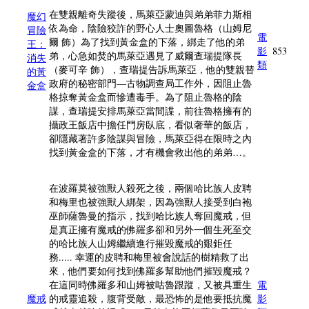
在雙親離奇失蹤後，馬萊亞蒙迪與弟弟菲力斯相
魔幻
依為命，陰險狡詐的野心人士奧圖魯格（山姆尼
冒險
電
爾 飾）為了找到黃金盒的下落，綁走了他的弟
王：
影
853
弟，心急如焚的馬萊亞遇見了威爾查瑞提隊長
消失
類
（麥可辛 飾），查瑞提告訴馬萊亞，他的雙親替
的黃
政府的秘密部門—古物調查局工作外，因阻止魯
金盒
格掠奪黃金盒而慘遭毒手。為了阻止魯格的陰
謀，查瑞提安排馬萊亞當間諜，前往魯格擁有的
攝政王飯店中擔任門房臥底，看似奢華的飯店，
卻隱藏著許多陰謀與冒險，馬萊亞得在限時之內
找到黃金盒的下落，才有機會救出他的弟弟…。
在波羅莫被強獸人殺死之後，兩個哈比族人皮聘
和梅里也被強獸人綁架，因為強獸人接受到白袍
巫師薩魯曼的指示，找到哈比族人奪回魔戒，但
是真正擁有魔戒的佛羅多卻和另外一個生死至交
的哈比族人山姆繼續進行摧毀魔戒的艱鉅任
務..... 幸運的皮聘和梅里被會說話的樹精救了出
來，他們要如何找到佛羅多幫助他們摧毀魔戒？
在這同時佛羅多和山姆被咕魯跟蹤，又被具重生
電
魔戒
的戒靈追殺，腹背受敵，最恐怖的是他要抵抗魔
影