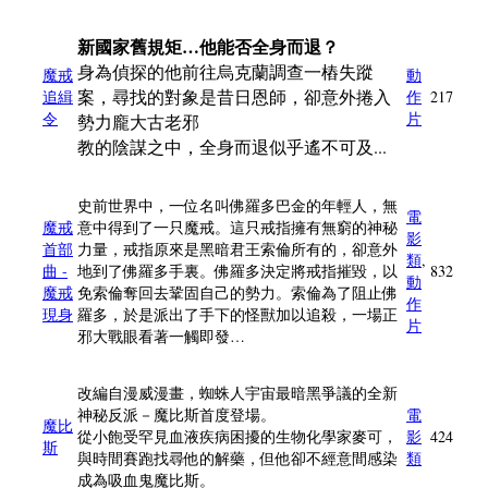
新國家舊規矩…他能否全身而退？
身為偵探的他前往烏克蘭調查一樁失蹤
魔戒
動
案，尋找的對象是昔日恩師，卻意外捲入
追緝
作
217
令
片
勢力龐大古老邪
教的陰謀之中，全身而退似乎遙不可及...
史前世界中，一位名叫佛羅多巴金的年輕人，無
電
魔戒
意中得到了一只魔戒。這只戒指擁有無窮的神秘
影
首部
力量，戒指原來是黑暗君王索倫所有的，卻意外
類
,
曲 -
地到了佛羅多手裏。佛羅多決定將戒指摧毀，以
832
動
魔戒
免索倫奪回去鞏固自己的勢力。索倫為了阻止佛
作
現身
羅多，於是派出了手下的怪獸加以追殺，一場正
片
邪大戰眼看著一觸即發…
改編自漫威漫畫，蜘蛛人宇宙最暗黑爭議的全新
神秘反派－魔比斯首度登場。
電
魔比
從小飽受罕見血液疾病困擾的生物化學家麥可，
影
424
斯
與時間賽跑找尋他的解藥，但他卻不經意間感染
類
成為吸血鬼魔比斯。