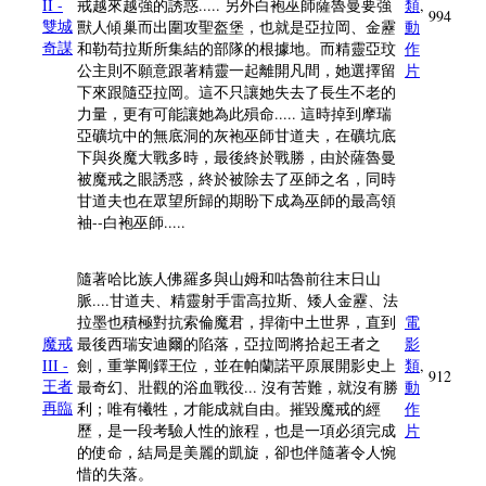
II -
戒越來越強的誘惑..... 另外白袍巫師薩魯曼要強
類
,
994
雙城
獸人傾巢而出圍攻聖盔堡，也就是亞拉岡、金靂
動
奇謀
和勒苟拉斯所集結的部隊的根據地。而精靈亞玟
作
公主則不願意跟著精靈一起離開凡間，她選擇留
片
下來跟隨亞拉岡。這不只讓她失去了長生不老的
力量，更有可能讓她為此殞命..... 這時掉到摩瑞
亞礦坑中的無底洞的灰袍巫師甘道夫，在礦坑底
下與炎魔大戰多時，最後終於戰勝，由於薩魯曼
被魔戒之眼誘惑，終於被除去了巫師之名，同時
甘道夫也在眾望所歸的期盼下成為巫師的最高領
袖--白袍巫師.....
隨著哈比族人佛羅多與山姆和咕魯前往末日山
脈....甘道夫、精靈射手雷高拉斯、矮人金靂、法
拉墨也積極對抗索倫魔君，捍衛中土世界，直到
電
魔戒
最後西瑞安迪爾的陷落，亞拉岡將拾起王者之
影
III -
劍，重掌剛鐸王位，並在帕蘭諾平原展開影史上
類
,
912
王者
最奇幻、壯觀的浴血戰役... 沒有苦難，就沒有勝
動
再臨
利；唯有犧牲，才能成就自由。摧毀魔戒的經
作
歷，是一段考驗人性的旅程，也是一項必須完成
片
的使命，結局是美麗的凱旋，卻也伴隨著令人惋
惜的失落。