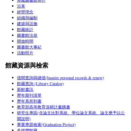
吳鳳圖書館簡介
沿革
經營理念
組織與編制
建築與設施
館藏統計
圖書館法規
開放時間
圖書館大事紀
活動照片
館藏資源與檢索
借閱查詢與續借(Inquire personal records & renew)
館藏查詢 (Library Catalog)
新鮮書訊
歷年期刊清單
歷年系所到書
教育部高等教育深耕計畫購書
研究生專區(含論文比對系統、學位論文系統、論文應予以公
開說明)
畢業專題檢索(Graduation Project)
多媒體館藏