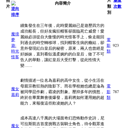
照
片
瀏覽
內容簡介
片
類
次數
別
續集發生在三年後，此時愛麗絲已是遊歷四方的
成功船長，但好友瘋狂帽客卻面臨死亡威脅！愛
魔境
麗絲必須從自大傲慢的時光怪客手上，偷走能回
夢
電
到過去的時空轉移球，找到帽客生病的癥結，卻
遊:
影
923
意外發現紅白皇后的秘密，原來，兩人也曾經是
時光
類
好姊妹，直到看似溫柔婉約的白皇后，做了不可
怪客
告人的舉動，讓紅皇后大受打擊，從此性情大
變……
劇情描述一位名為嘉莉的高中女生，從小生活在
母親宗教狂熱的陰影下。而在學校她也總是淪為
電
魔女
被同學惡作劇，霸凌的對象。壓抑多年的憤怒，
影
787
嘉莉
終於在畢業舞會後爆發，嘉莉將如何運用她的超
類
能力，來報復這些欺凌她的人？
成本高達八千萬的大場面奇幻恐怖動作史詩，尼
可拉斯凱吉首度挑戰古裝騎士角色，待令觀眾進
魔女