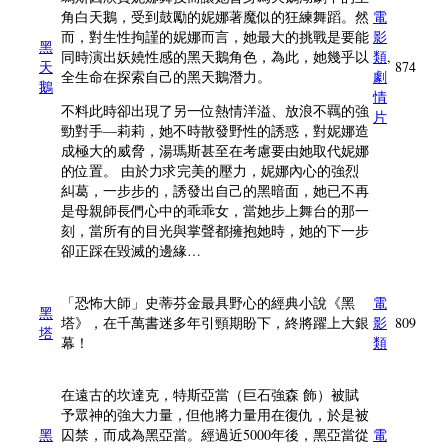
角白天鵝，受到鼓勵的妮娜著魔似的狂練舞蹈。然
電
而，對生性拘謹的妮娜而言，她最大的挑戰是要能
影
黑
同時演出妖嬈性感的黑天鵝角色，為此，她幾乎以
類
,
天
874
全生命在探索自己的黑天鵝潛力。
劇
鵝
情
不料此時卻出現了另一位熱情洋溢、放浪不羈的強
片
勁對手—莉莉，她不時散發野性的誘惑，對妮娜造
成極大的威脅，湯瑪斯甚至在考慮要由她取代妮娜
的位置。 由於力求完美的壓力，妮娜內心的強烈
糾葛，一步步的，誘發出自己的黑暗面，她已不再
是母親師長們心中的乖乖女，當她步上舞台的那一
刻，當所有的目光與掌聲都擁抱她時，她的下一步
卻正踩在毀滅的邊緣…
「恐怖大師」史蒂芬金最具野心的經典小說《黑
電
黑
塔》，在千萬書迷多年引頸期盼下，終將躍上大銀
影
809
塔
幕！
類
在遠古的坎達克，特斯亞當（巨石強森 飾）被賦
予眾神的強大力量，但他將力量用在復仇，於是被
黑
囚禁，而成為黑亞當。經過近5000年後，黑亞當從
電