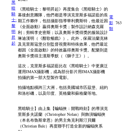
黑
暗
《黑暗騎士：黎明昇起》再度集合《黑暗騎士》的
騎
幕後創意團隊，他們都是導演克里斯多福諾藍的長
電
士:
期工作夥伴，包括攝影指導華利費斯特，他最近因
影
763
黎
《全面啟動》贏得奧斯卡獎；製作設計納森克羅
類
明
利；剪輯李史密斯；以及奧斯卡獎得獎的服裝設計
昇
琳迪漢明（《酣歌暢戲》）。此外，保羅法蘭克林
起
及克里斯寇堡分別監督視覺和特殊效果，他們最近
都因《全面啟動》的特效贏得奧斯卡獎。配樂則是
奧斯卡獎得主漢斯季默（《獅子王》）。
這次，克里斯多福諾藍比在《黑暗騎士》中更廣泛
運用IMAX攝影機，成為部分影片用IMAX攝影機
拍攝的第一部大型製作電影。
拍攝地點橫跨三大洲，包括美國城市匹茲堡、紐約
和洛杉磯，以及印度、英格蘭和蘇格蘭等地。
黑暗騎士】由上集【蝙蝠俠：開戰時刻】的導演克
里斯多夫諾蘭（Christopher Nolan）與飾演蝙蝠俠
（本名布魯斯韋恩）的男主角克利斯汀貝爾
（Christian Bale）再度聯手打造全新的蝙蝠俠系