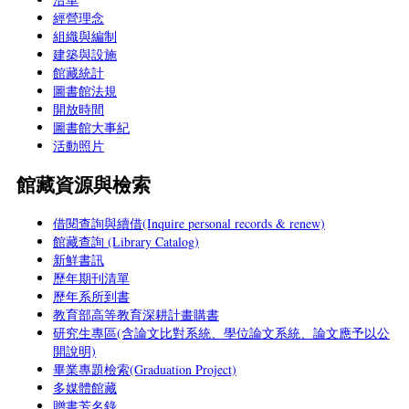
經營理念
組織與編制
建築與設施
館藏統計
圖書館法規
開放時間
圖書館大事紀
活動照片
館藏資源與檢索
借閱查詢與續借(Inquire personal records & renew)
館藏查詢 (Library Catalog)
新鮮書訊
歷年期刊清單
歷年系所到書
教育部高等教育深耕計畫購書
研究生專區(含論文比對系統、學位論文系統、論文應予以公
開說明)
畢業專題檢索(Graduation Project)
多媒體館藏
贈書芳名錄