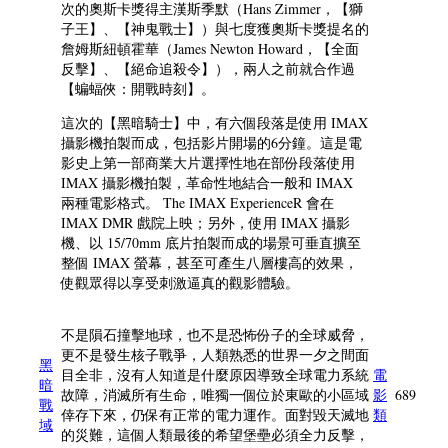
次的奧斯卡獎得主漢斯季默（Hans Zimmer，【獅
子王】、【神鬼戰士】）與七度獲奧斯卡獎提名的
詹姆斯紐頓霍華（James Newton Howard，【全面
反擊】、【絕命追殺令】），兩人之前就合作過
【蝙蝠俠：開戰時刻】。
這次的【黑暗騎士】中，有六個段落是使用 IMAX
攝影機拍製而成，包括影片開場的6分鐘。這是電
影史上第一部商業大片選擇性地在部份段落使用
IMAX 攝影機拍製，革命性地結合一般和 IMAX
兩種電影格式。 The IMAX ExperienceR 會在
IMAX DMR 戲院上映；另外，使用 IMAX 攝影
機、以 15/70mm 底片拍製而成的場景可垂直擴至
整個 IMAX 螢幕，甚至可產生八層樓高的效果，
使觀眾得以享受刺激逼真的觀影體驗。
不是隕石撞擊地球，也不是恐怖份子的全球威脅，
更不是發生核子戰爭，人類熟悉的世界一夕之間面
黑
目全非，沒有人知道是什麼原因導致全球電力系統
電
暗
故障，消滅所有生命，唯獨一個位於東歐的小區域
影
689
戰
倖存下來，仍保有正常的電力運作。面對毀天滅地
類
域
的災難，這個人類最後的希望堡壘必須全力反擊，