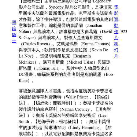
【黑暗騎士】由華納兄弟影片公司聯合 Legendary
影片公司出品，Syncopy 影片公司製作，是導演克
電
里斯多夫諾蘭的最新電影作品。克里斯多夫諾蘭多
影
才多藝，除了擔任導演，也參與這部電影的其他創
類
,
黑
意和製作工作。編劇是喬納森諾蘭（Jonathan
動
暗
Nolan）與導演本人；故事構想是大衛葛爾（David
作
923
騎
S. Goyer）與導演本人。製作人是查爾斯羅文
片
,
士
（Charles Roven）、艾瑪湯瑪斯（Emma Thomas）
科
與導演本人；執行製作是凱文德拉諾（Kevin De
幻
La Noy）、班傑明梅爾尼克（Benjamin
片
Melniker）、邁可奧斯蘭（Michael Uslan）與湯瑪
斯塔爾（Thomas Tull）。影片中的人物原型來自
DC漫畫，蝙蝠俠系列的創作者則是鮑伯凱恩（Bob
Kane）。
幕後創意團隊人才雲集，包括兩度獲奧斯卡獎提名
的攝影指導華利費斯特（Wally Pfister，【頂尖對
決】、【蝙蝠俠：開戰時刻】）；奧斯卡獎提名的
製作設計納森克羅利（Nathan Crowley，【頂尖對
決】）；奧斯卡獎提名的剪輯師李史密斯（Lee
Smith，【怒海爭鋒：極地征伐】）；奧斯卡獎得
主的服裝設計師琳迪罕明（Lindy Hemming，【酣
歌唱戲】）；以及電影配樂師是獲奧斯卡獎提名多