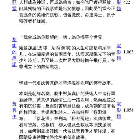
亞
人類成為神話，再成為傳奇；如今他已獲得釋放，
影
422
當
但其獨特的正義形式是出於憤怒，因此受到當今正
類
義協會的英雄們挑戰，包含鷹俠、命運博士、原子
粉碎者和旋風。
「我會成為你盼望的一切，為你擺平全世界」
黎
明
電
羅曼加里(皮耶．尼內 飾演)的人生可說是精采非
的
影
1,063
凡，在波蘭度過的貧困童年、法國尼斯陽光下的青
承
類
少年時期，乃至於二次世界大戰時擔任飛行員，在
諾
非洲立下的彪炳戰功。
韓國一代名妓黃真伊才華洋溢卻坎坷的傳奇故事。
本劇是朝鮮名劇。劇中對黃真伊的藝術人生進行重
新詮釋。黃真伊的感情生活一路坎坷，然而她並沒
黃
電
有消沉頹喪，反而對苦研磨技藝，成為朝鮮最著名
真
影
1,054
的舞蹈家、音樂家和詩人。在當時與『樸淵瀑
伊
類
布』、『徐花潭』並列為『松都冤絕』流傳後世。
看河智苑、張根碩、柳太俊及金載沅等演技派演
員，如何刻畫出韓國一代名妓黃真伊才華洋溢，卻
因階級束縛而情路坎坷的傳奇故事。