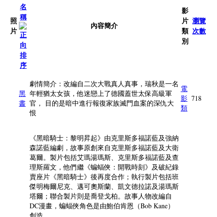
名
影
稱
照
片
瀏覽
內容簡介
片
類
次數
別
劇情簡介：改編自二次大戰真人真事，瑞秋是一名
電
黑
年輕猶太女孩，他迷戀上了德國蓋世太保高級軍
影
718
書
官， 目的是暗中進行報復家族滅門血案的深仇大
類
恨
《黑暗騎士：黎明昇起》由克里斯多福諾藍及強納
森諾藍編劇，故事原創來自克里斯多福諾藍及大衛
葛爾。製片包括艾瑪湯瑪斯、克里斯多福諾藍及查
理斯羅文，他們繼《蝙蝠俠：開戰時刻》及破紀錄
賣座片《黑暗騎士》後再度合作；執行製片包括班
傑明梅爾尼克、邁可奧斯蘭、凱文德拉諾及湯瑪斯
塔爾；聯合製片則是喬登戈柏。故事人物改編自
DC漫畫，蝙蝠俠角色是由鮑伯肯恩（Bob Kane）
創造。