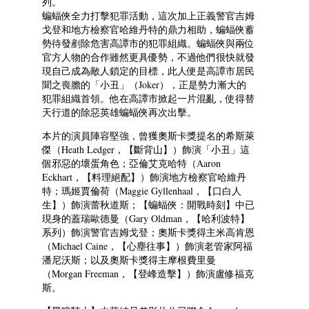
列。
蝙蝠俠全力打擊犯罪活動，這次加上正義警官吉姆
戈登和地方檢察官哈維丹特的鼎力相助，蝙蝠俠蓄
勢待發剷除危害高譚市的犯罪組織。蝙蝠俠與兩位
官方人物的合作雖然更具優勢，不過他們很快就發
現自己成為敵人鎖定的目標，此人便是高譚市居民
聞之喪膽的「小丑」（Joker），正是勢力漸大的
犯罪組織首領。他在高譚市掀起一片混亂，使得替
天行道的除惡英雄蝙蝠俠再次出擊。
本片的演員陣容堅強，曾獲奧斯卡獎提名的希斯萊
傑（Heath Ledger，【斷背山】）飾演「小丑」這
個邪惡的壞蛋角色；亞倫艾克哈特（Aaron
Eckhart，【料理絕配】）飾演地方檢察官哈維丹
特；瑪姬賈倫荷（Maggie Gyllenhaal，【口白人
生】）飾演蕾秋道斯；【蝙蝠俠：開戰時刻】中已
現身的蓋瑞歐德曼（Gary Oldman，【哈利波特】
系列）飾演警官吉姆戈登；奧斯卡獎得主米高肯恩
（Michael Caine，【心塵往事】）飾演老管家阿福
潘尼沃斯；以及奧斯卡獎得主摩根費里曼
（Morgan Freeman，【登峰造擊】）飾演盧修福克
斯。