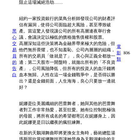
阻止這場滅絕浩劫……
紐約一家投資銀行的菜鳥分析師發現公司的財產評
估有漏洞，使得公司面臨超大風險，甚至導致破
黑
產。當這驚人發現讓公司的所有高層連夜舉行會
心
議，會議決定以極低的價格拋售債權和股票。
交
高層深知這些決策將為金融界帶來極大的危險，但
電
易
他們無所畏懼，也不知羞恥。公司內層層的組織，
影
806
員
所有的交易員「做就是了」，良心與正義全都放一
類
的
邊；第二天股市一開盤時，就拋出所有的「不良資
告
產」，公司風險降低，但所有的投資人的血汗錢將
白
血本無歸。人性在這一場金錢戰爭中，是否得以勝
出？還是金錢前面，人生海海，良心只要放一邊就
好？
妮娜是位美麗纖細的芭蕾舞者，她與其他的芭蕾舞
者對工作非常熱愛，甚至狂愛。她有位控制慾極強
的母親，將所有成名的希望都寄託在妮娜身上，因
此妮娜更是日以繼夜的瘋狂練舞。
在新的天鵝湖舞曲即將更換女主角時，藝術總監湯
瑪斯因欣賞妮娜舞技而讓她晉身為天鵝湖劇中的主