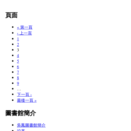
頁面
« 第一頁
‹ 上一頁
1
2
3
4
5
6
7
8
9
…
下一頁 ›
最後一頁 »
圖書館簡介
吳鳳圖書館簡介
沿革