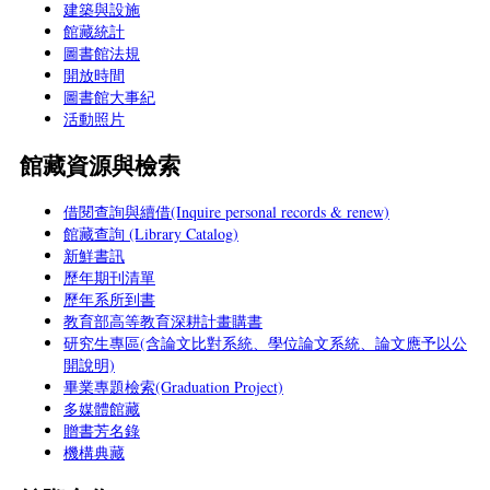
建築與設施
館藏統計
圖書館法規
開放時間
圖書館大事紀
活動照片
館藏資源與檢索
借閱查詢與續借(Inquire personal records & renew)
館藏查詢 (Library Catalog)
新鮮書訊
歷年期刊清單
歷年系所到書
教育部高等教育深耕計畫購書
研究生專區(含論文比對系統、學位論文系統、論文應予以公
開說明)
畢業專題檢索(Graduation Project)
多媒體館藏
贈書芳名錄
機構典藏