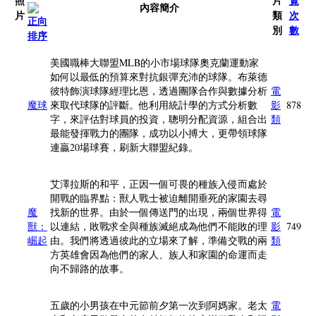
照
片
覽
內容簡介
片
類
次
別
數
美國職棒大聯盟MLB的小市場球隊奧克蘭運動家
如何以最低的預算來對抗銀彈充沛的球隊。布萊德
彼特飾演球隊經理比恩，透過團隊合作與數據分析
電
魔球
來取代球隊的評斷。他利用統計學的方式分析數
影
878
字，來評估對球員的投資，聰明分配資源，組合出
類
最能發揮戰力的團隊，成功以小搏大，更帶領球隊
連贏20場球賽，刷新大聯盟紀錄。
艾澤拉斯的和平，正因一個可畏的種族入侵而處於
開戰的臨界點：獸人戰士被迫離開垂死的家園去尋
魔
找新的世界。由於一個傳送門的出現，兩個世界得
電
獸：
以連結，敗戰求全與種族滅絕成為他們不能敗的理
影
749
崛起
由。我們將透過彼此的立場來了解，準備交戰的兩
類
方英雄會因為他們的家人、族人和家園的命運而走
向不歸路的故事。
五歲的小男孩在中元節前夕第一次到阿媽家。老太
電