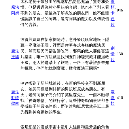
太和老房子散發出的鬼魅氣氛使他充滿了驚奇和疑
影
魔法
懼。但是透過漁村小男孩的介紹，他也有了別人看
類
,
946
阿媽
不到的朋友。最後為了解救他的朋友們，他不但慢
卡
慢認識了自己的阿媽，還有阿媽的魔力以及傳統習
通
俗的含義。
片
彼得與妹妹在新家探險時，意外發現臥室地板下隱
藏一座魔法王國，裡面居住著各式各樣的魔法居
劇
魔法
民。然而居民們卻告訴他們，邪惡的敵人要侵害這
情
130
王國
片樂園，唯一方法就是找到五件神秘寶藏才能拯救
片
王國。兩人於是踏上了旅途，一路上有著許多未知
的挑戰，他們能找到寶藏，拯救魔法王國嗎?
伊達搬到了新的城鎮後，在新的學校交不到新朋
友。她與同樣遭到排擠的男孩班尼成為朋友。有一
魔法
電
天，老師向孩子們介紹了莫里森先生，一個不斷尋
動物
影
410
找「神奇動物」的旅行家，這些神奇動物最終都會
學園
類
變成孩子的靈魂伴侶，而伊達和班尼竟然是班上最
先得到神奇動物的學生。
索尼影業的漫威宇宙中最引人注目和最矛盾的角色