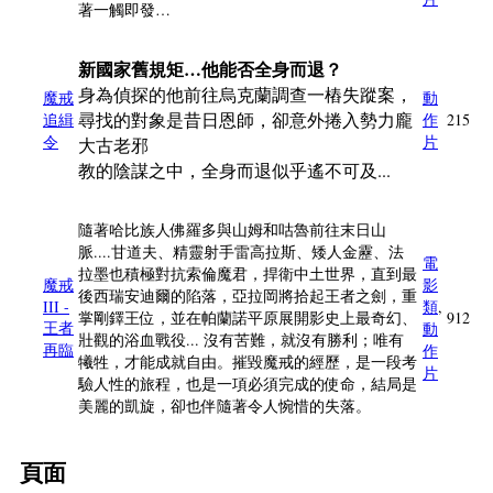
著一觸即發…
新國家舊規矩…他能否全身而退？
身為偵探的他前往烏克蘭調查一樁失蹤案，
魔戒
動
尋找的對象是昔日恩師，卻意外捲入勢力龐
追緝
作
215
令
片
大古老邪
教的陰謀之中，全身而退似乎遙不可及...
隨著哈比族人佛羅多與山姆和咕魯前往末日山
脈....甘道夫、精靈射手雷高拉斯、矮人金靂、法
電
拉墨也積極對抗索倫魔君，捍衛中土世界，直到最
魔戒
影
後西瑞安迪爾的陷落，亞拉岡將拾起王者之劍，重
III -
類
,
掌剛鐸王位，並在帕蘭諾平原展開影史上最奇幻、
912
王者
動
壯觀的浴血戰役... 沒有苦難，就沒有勝利；唯有
再臨
作
犧牲，才能成就自由。摧毀魔戒的經歷，是一段考
片
驗人性的旅程，也是一項必須完成的使命，結局是
美麗的凱旋，卻也伴隨著令人惋惜的失落。
頁面