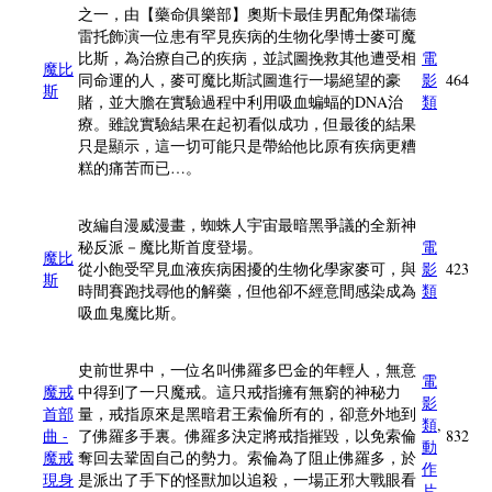
之一，由【藥命俱樂部】奧斯卡最佳男配角傑瑞德
雷托飾演一位患有罕見疾病的生物化學博士麥可魔
比斯，為治療自己的疾病，並試圖挽救其他遭受相
電
魔比
同命運的人，麥可魔比斯試圖進行一場絕望的豪
影
464
斯
賭，並大膽在實驗過程中利用吸血蝙蝠的DNA治
類
療。雖說實驗結果在起初看似成功，但最後的結果
只是顯示，這一切可能只是帶給他比原有疾病更糟
糕的痛苦而已…。
改編自漫威漫畫，蜘蛛人宇宙最暗黑爭議的全新神
秘反派－魔比斯首度登場。
電
魔比
從小飽受罕見血液疾病困擾的生物化學家麥可，與
影
423
斯
時間賽跑找尋他的解藥，但他卻不經意間感染成為
類
吸血鬼魔比斯。
史前世界中，一位名叫佛羅多巴金的年輕人，無意
電
魔戒
中得到了一只魔戒。這只戒指擁有無窮的神秘力
影
首部
量，戒指原來是黑暗君王索倫所有的，卻意外地到
類
,
曲 -
了佛羅多手裏。佛羅多決定將戒指摧毀，以免索倫
832
動
魔戒
奪回去鞏固自己的勢力。索倫為了阻止佛羅多，於
作
現身
是派出了手下的怪獸加以追殺，一場正邪大戰眼看
片