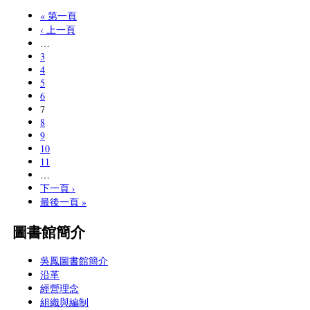
« 第一頁
‹ 上一頁
…
3
4
5
6
7
8
9
10
11
…
下一頁 ›
最後一頁 »
圖書館簡介
吳鳳圖書館簡介
沿革
經營理念
組織與編制