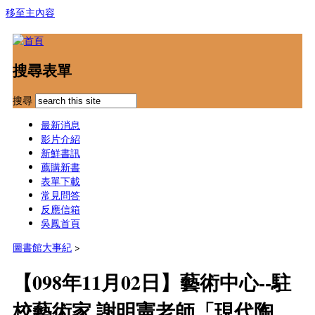
移至主內容
搜尋表單
搜尋
最新消息
影片介紹
新鮮書訊
薦購新書
表單下載
常見問答
反應信箱
吳鳳首頁
圖書館大事紀
>
【098年11月02日】藝術中心--駐
校藝術家 謝明憲老師「現代陶