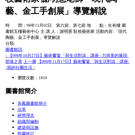
藝、金工手創展」導覽解說
時 間：98年11月02日 第六節、第七節 地 點：生有樓 圖
書館五樓藝術中心 主 講 人：謝明憲 駐校藝術家 活動內容:「現代
陶藝、金工手創展」導覽解說
分類:
圖書館訊
‹ 【098年10月27日】藝術饗宴「與生活對談」講座--力與美的展現-
部落之美
上一層
【098年11月17日】藝術饗宴「與生活對談」講座-
-我的社團生活 ›
瀏覽次數：1810
圖書館簡介
吳鳳圖書館簡介
沿革
經營理念
組織與編制
建築與設施
館藏統計