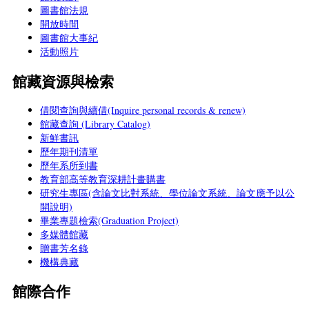
圖書館法規
開放時間
圖書館大事紀
活動照片
館藏資源與檢索
借閱查詢與續借(Inquire personal records & renew)
館藏查詢 (Library Catalog)
新鮮書訊
歷年期刊清單
歷年系所到書
教育部高等教育深耕計畫購書
研究生專區(含論文比對系統、學位論文系統、論文應予以公
開說明)
畢業專題檢索(Graduation Project)
多媒體館藏
贈書芳名錄
機構典藏
館際合作