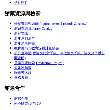
活動照片
館藏資源與檢索
借閱查詢與續借(Inquire personal records & renew)
館藏查詢 (Library Catalog)
新鮮書訊
歷年期刊清單
歷年系所到書
教育部高等教育深耕計畫購書
研究生專區(含論文比對系統、學位論文系統、論文應予以公
開說明)
畢業專題檢索(Graduation Project)
多媒體館藏
贈書芳名錄
機構典藏
館際合作
館際合作
南區圖書代借代還