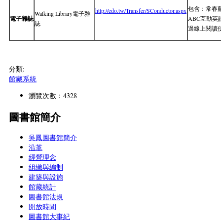
包含：常春藤
http://edo.tw/Transfer/SConductor.aspx
Walking Library電子雜
電子雜誌
ABC互動
誌
過線上閱讀
分類:
館藏系統
瀏覽次數：4328
圖書館簡介
吳鳳圖書館簡介
沿革
經營理念
組織與編制
建築與設施
館藏統計
圖書館法規
開放時間
圖書館大事紀