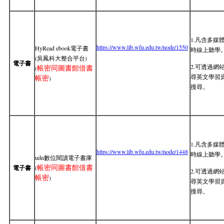
1.凡含多媒
https://www.lib.wfu.edu.tw/node/1550
HyRead ebook電子書
時線上聽學
(吳鳳科大整合平台)
電子書
2.可透過網
帳密同圖書館借書
(
尋英文學習
帳密
)
搜尋。
1.凡含多媒
https://www.lib.wfu.edu.tw/node/1448
時線上聽學
udn數位閱讀電子書庫
帳密同圖書館借書
電子書
(
2.可透過網
帳密
)
尋英文學習
搜尋。