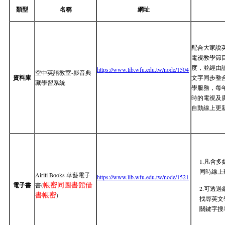
類型
名稱
網址
配合大家說
電視教學節
度，並經由
https://www.lib.wfu.edu.tw/node/1504
空中英語教室-影音典
資料庫
文字同步整
藏學習系統
學服務，每年
時的電視及
自動線上更
1.凡含
同時線上
Airiti Books 華藝電子
https://www.lib.wfu.edu.tw/node/1521
帳密同圖書館借
電子書
書(
2.可透
書帳密
)
找尋英文
關鍵字搜