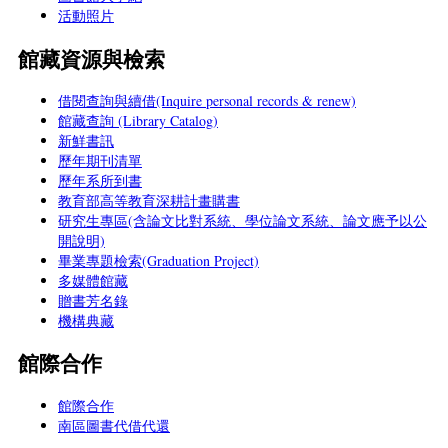
活動照片
館藏資源與檢索
借閱查詢與續借(Inquire personal records & renew)
館藏查詢 (Library Catalog)
新鮮書訊
歷年期刊清單
歷年系所到書
教育部高等教育深耕計畫購書
研究生專區(含論文比對系統、學位論文系統、論文應予以公
開說明)
畢業專題檢索(Graduation Project)
多媒體館藏
贈書芳名錄
機構典藏
館際合作
館際合作
南區圖書代借代還