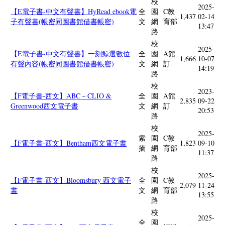
校
2025-
【E電子書-中文有聲書】HyRead ebook電
全
園
C教
1,437
02-14
子有聲書(帳密同圖書館借書帳密)
文
網
育部
13:47
路
校
2025-
【E電子書-中文有聲書】一刻鯨選數位
全
園
A館
1,666
10-07
有聲內容(帳密同圖書館借書帳密)
文
網
訂
14:19
路
校
2023-
【F電子書-西文】ABC－CLIO &
全
園
A館
2,835
09-22
Greenwood西文電子書
文
網
訂
20:53
路
校
2025-
索
園
C教
【F電子書-西文】Bentham西文電子書
1,823
09-10
摘
網
育部
11:37
路
校
2025-
【F電子書-西文】Bloomsbury 西文電子
全
園
C教
2,079
11-24
書
文
網
育部
13:55
路
校
2025-
全
園