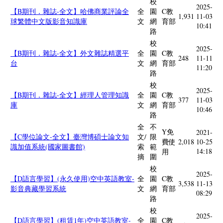
校
2025-
【B期刊．雜誌-全文】哈佛商業評論全
全
園
C教
1,931
11-03
球繁體中文版影音知識庫
文
網
育部
10:41
路
校
2025-
【B期刊．雜誌-全文】外文雜誌精選平
全
園
C教
248
11-11
台
文
網
育部
11:20
路
校
2025-
【B期刊．雜誌-全文】經理人管理知識
全
園
C教
377
11-03
庫
文
網
育部
10:46
路
全
不
Y免
2021-
【C學位論文-全文】臺灣博碩士論文知
文/
限
費使
2,018
10-25
識加值系統(國家圖書館)
索
範
14:18
用
摘
圍
校
2025-
【D語言學習】(永久使用)空中英語教室-
全
園
C教
3,538
11-13
影音典藏學習系統
文
網
育部
08:29
路
校
2025-
【D語言學習】(租賃1年)空中英語教室-
全
園
C教