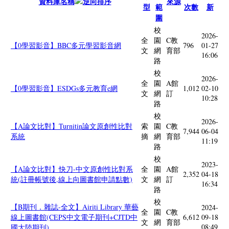
資料庫名稱
來源
型
範
次數
新
圍
校
2026-
全
園
C教
【0學習影音】BBC多元學習影音網
796
01-27
文
網
育部
16:06
路
校
2026-
全
園
A館
【0學習影音】ESDGs多元教育e網
1,012
02-10
文
網
訂
10:28
路
校
2026-
【A論文比對】Turnitin論文原創性比對
索
園
C教
7,944
06-04
系統
摘
網
育部
11:19
路
校
2023-
【A論文比對】快刀-中文原創性比對系
全
園
A館
2,352
04-18
統(註冊帳號後,線上向圖書館申請點數)
文
網
訂
16:34
路
校
【B期刊．雜誌-全文】Airiti Library 華藝
2024-
全
園
C教
線上圖書館(CEPS中文電子期刊+CJTD中
6,612
09-18
文
網
育部
08:49
國大陸期刊)