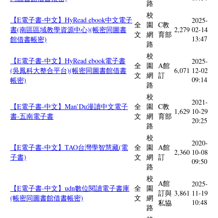
路
校
【E電子書-中文】HyRead ebook中文電子
2025-
全
園
C教
書(南區區域教學資源中心)(帳密同圖書
2,279
02-14
文
網
育部
13:47
館借書帳密)
路
校
【E電子書-中文】HyRead ebook電子書
2025-
全
園
A館
(吳鳳科大整合平台)(帳密同圖書館借書
6,071
12-02
文
網
訂
09:14
帳密)
路
校
2021-
【E電子書-中文】Man’Du漫讀中文電子
全
園
C教
1,629
10-29
書-五南電子書
文
網
育部
20:25
路
校
2020-
【E電子書-中文】TAO台灣學智慧藏(電
全
園
A館
2,360
10-08
子書)
文
網
訂
09:50
路
校
A館
2025-
【E電子書-中文】udn數位閱讀電子書庫
全
園
訂與
3,861
11-19
(帳密同圖書館借書帳密)
文
網
10:48
私協
路