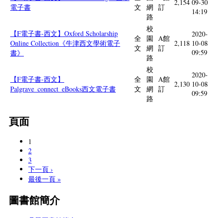
2,154
09-30
電子書
文
網
訂
14:19
路
校
【F電子書-西文】Oxford Scholarship
2020-
全
園
A館
Online Collection《牛津西文學術電子
2,118
10-08
文
網
訂
09:59
書》
路
校
2020-
【F電子書-西文】
全
園
A館
2,130
10-08
Palgrave_connect_eBooks西文電子書
文
網
訂
09:59
路
頁面
1
2
3
下一頁 ›
最後一頁 »
圖書館簡介