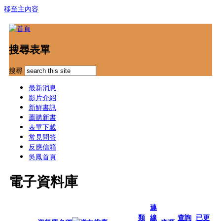
移至主內容
搜尋表單
搜尋
最新消息
影片介紹
新鮮書訊
薦購新書
表單下載
常見問答
反應信箱
吳鳳首頁
電子資料庫
連
類
線
查詢
已更