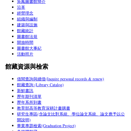
吳鳳圖書館簡介
沿革
經營理念
組織與編制
建築與設施
館藏統計
圖書館法規
開放時間
圖書館大事紀
活動照片
館藏資源與檢索
借閱查詢與續借(Inquire personal records & renew)
館藏查詢 (Library Catalog)
新鮮書訊
歷年期刊清單
歷年系所到書
教育部高等教育深耕計畫購書
研究生專區(含論文比對系統、學位論文系統、論文應予以公
開說明)
畢業專題檢索(Graduation Project)