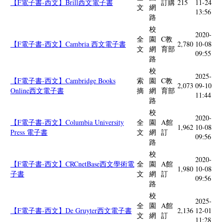
【F電子書-西文】Brill西文電子書
訂購
215
11-24
文
網
13:56
路
校
2020-
全
園
C教
【F電子書-西文】Cambria 西文電子書
2,780
10-08
文
網
育部
09:55
路
校
2025-
【F電子書-西文】Cambridge Books
索
園
C教
2,073
09-10
Online西文電子書
摘
網
育部
11:44
路
校
2020-
【F電子書-西文】Columbia University
全
園
A館
1,962
10-08
Press 電子書
文
網
訂
09:56
路
校
2020-
【F電子書-西文】CRCnetBase西文學術電
全
園
A館
1,980
10-08
子書
文
網
訂
09:56
路
校
2025-
全
園
A館
【F電子書-西文】De Gruyter西文電子書
2,136
12-01
文
網
訂
11:28