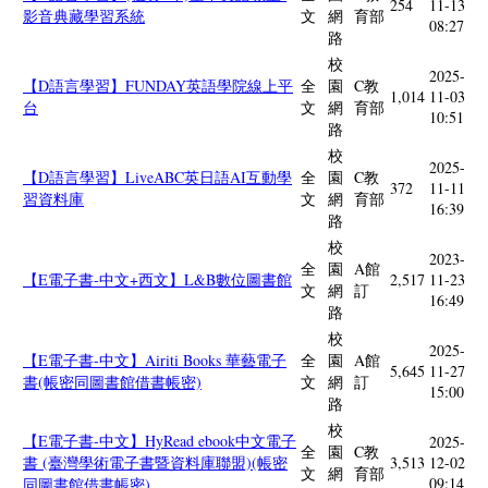
254
11-13
影音典藏學習系統
文
網
育部
08:27
路
校
2025-
【D語言學習】FUNDAY英語學院線上平
全
園
C教
1,014
11-03
台
文
網
育部
10:51
路
校
2025-
【D語言學習】LiveABC英日語AI互動學
全
園
C教
372
11-11
習資料庫
文
網
育部
16:39
路
校
2023-
全
園
A館
【E電子書-中文+西文】L&B數位圖書館
2,517
11-23
文
網
訂
16:49
路
校
2025-
【E電子書-中文】Airiti Books 華藝電子
全
園
A館
5,645
11-27
書(帳密同圖書館借書帳密)
文
網
訂
15:00
路
校
【E電子書-中文】HyRead ebook中文電子
2025-
全
園
C教
書 (臺灣學術電子書暨資料庫聯盟)(帳密
3,513
12-02
文
網
育部
09:14
同圖書館借書帳密)