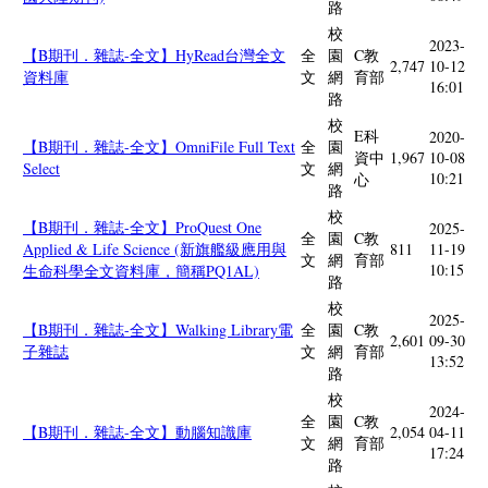
路
校
2023-
【B期刊．雜誌-全文】HyRead台灣全文
全
園
C教
2,747
10-12
資料庫
文
網
育部
16:01
路
校
E科
2020-
【B期刊．雜誌-全文】OmniFile Full Text
全
園
資中
1,967
10-08
Select
文
網
10:21
心
路
校
【B期刊．雜誌-全文】ProQuest One
2025-
全
園
C教
Applied & Life Science (新旗艦級應用與
811
11-19
文
網
育部
10:15
生命科學全文資料庫，簡稱PQ1AL)
路
校
2025-
【B期刊．雜誌-全文】Walking Library電
全
園
C教
2,601
09-30
子雜誌
文
網
育部
13:52
路
校
2024-
全
園
C教
【B期刊．雜誌-全文】動腦知識庫
2,054
04-11
文
網
育部
17:24
路