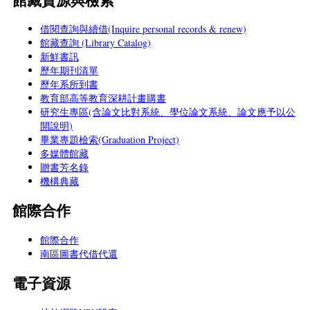
借閱查詢與續借(Inquire personal records & renew)
館藏查詢 (Library Catalog)
新鮮書訊
歷年期刊清單
歷年系所到書
教育部高等教育深耕計畫購書
研究生專區(含論文比對系統、學位論文系統、論文應予以公
開說明)
畢業專題檢索(Graduation Project)
多媒體館藏
贈書芳名錄
機構典藏
館際合作
館際合作
南區圖書代借代還
電子資源