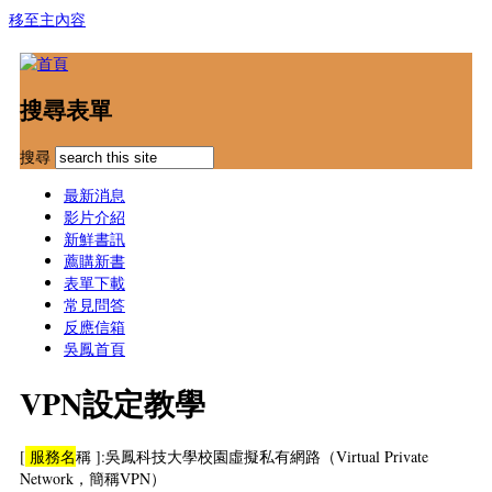
移至主內容
搜尋表單
搜尋
最新消息
影片介紹
新鮮書訊
薦購新書
表單下載
常見問答
反應信箱
吳鳳首頁
VPN設定教學
[
服務名
稱 ]:吳鳳科技大學校園虛擬私有網路（Virtual Private
Network，簡稱VPN）