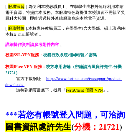
[
服務宗旨
]:為便利本校教職員工、在學學生由校外連線利用本館
電子資源，特提供本服務。本服務特色為提供本校讀者不需親至吳
鳳科大校園，即能透過校外連線服務查詢本館電子資源。
[
服務對象
]:本校專任教職員工，在學學生(含大學部、碩士班)和有
本校E_mail帳號者 。
詳細操作資料請參考附件內容
。
校園SSL-VPN服務：
校務行政系統相同帳號／密碼
校園IPsec VPN 服務：
校方專用密鑰（密鑰請洽圖資許先生-分機
21721）
官方下載網址：
https://www.fortinet.com/tw/support/product-
downloads
請拉到網頁最底下，找尋『
FortiClient 僅限 VPN
』。
***若您有帳號登入問題，可洽詢
圖書資訊處許先生
(
分機：21721
)