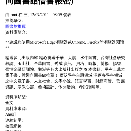
同圖書館借書帳密)
由
root
在 三, 12/07/2011 - 08:59 發表
推薦單位:
圖書館推薦
資料庫簡介:
**建議您使用Microsoft Edge瀏覽器或Chrome, Firefox等瀏覽器閱讀
**
精選多元出版內容 精心挑選千華、大旗、水牛圖書、台灣社會研究
雜誌、玉山社、全華圖書、秀威 資訊、貝塔、時報、博揚、揚智、
臺灣金融研訓院、鵝湖等各大出版社出版之78 本書籍。另有上萬本
電子書，歡迎向圖書館推薦！ 廣泛學科主題領域 涵蓋各學科領域
之中文電子書。人文社會、文學小說、語言學習、財經商管、電 腦
資訊、宗教心靈、藝術設計、休閒活動、考試證照等。
資料庫類型:
全文
資料庫來源:
A館訂
連線範圍:
校園網路