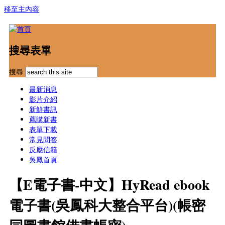
移至主內容
搜尋表單
搜尋
最新消息
影片介紹
新鮮書訊
薦購新書
表單下載
常見問答
反應信箱
吳鳳首頁
【E電子書-中文】HyRead ebook
電子書(吳鳳科大整合平台)(帳密