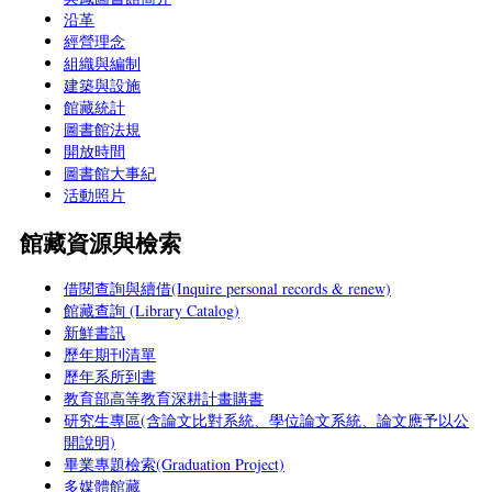
沿革
經營理念
組織與編制
建築與設施
館藏統計
圖書館法規
開放時間
圖書館大事紀
活動照片
館藏資源與檢索
借閱查詢與續借(Inquire personal records & renew)
館藏查詢 (Library Catalog)
新鮮書訊
歷年期刊清單
歷年系所到書
教育部高等教育深耕計畫購書
研究生專區(含論文比對系統、學位論文系統、論文應予以公
開說明)
畢業專題檢索(Graduation Project)
多媒體館藏