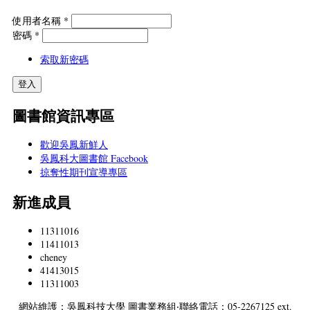
使用者名稱
*
密碼
*
索取新密碼
圖書館資訊專區
歡迎吳鳳新鮮人
吳鳳科大圖書館 Facebook
掠奪性期刊宣導專區
新進成員
11311016
11411013
cheney
41413015
11311003
網站維護：吳鳳科技大學 圖書業務組‧聯絡電話：05-2267125 ext.