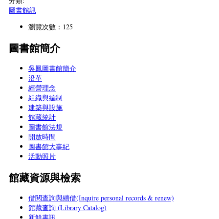
分類:
圖書館訊
瀏覽次數：125
圖書館簡介
吳鳳圖書館簡介
沿革
經營理念
組織與編制
建築與設施
館藏統計
圖書館法規
開放時間
圖書館大事紀
活動照片
館藏資源與檢索
借閱查詢與續借(Inquire personal records & renew)
館藏查詢 (Library Catalog)
新鮮書訊