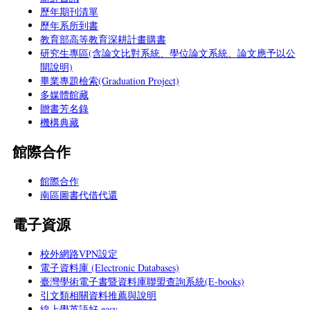
歷年期刊清單
歷年系所到書
教育部高等教育深耕計畫購書
研究生專區(含論文比對系統、學位論文系統、論文應予以公
開說明)
畢業專題檢索(Graduation Project)
多媒體館藏
贈書芳名錄
機構典藏
館際合作
館際合作
南區圖書代借代還
電子資源
校外網路VPN設定
電子資料庫 (Electronic Databases)
臺灣學術電子書暨資料庫聯盟查詢系統(E-books)
引文類相關資料推薦與說明
線上學英語好 easy