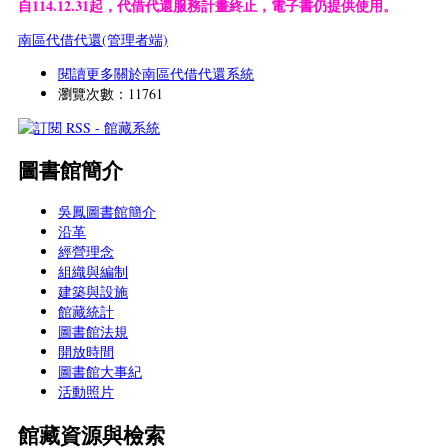
自114.12.31起，代借代還服務計畫終止，電子書仍提供使用。
南區代借代還(管理者端)
閱讀更多
關於南區代借代還系統
瀏覽次數：11761
圖書館簡介
吳鳳圖書館簡介
沿革
經營理念
組織與編制
建築與設施
館藏統計
圖書館法規
開放時間
圖書館大事紀
活動照片
館藏資源與檢索