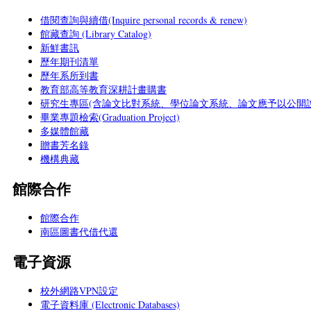
借閱查詢與續借(Inquire personal records & renew)
館藏查詢 (Library Catalog)
新鮮書訊
歷年期刊清單
歷年系所到書
教育部高等教育深耕計畫購書
研究生專區(含論文比對系統、學位論文系統、論文應予以公開說
畢業專題檢索(Graduation Project)
多媒體館藏
贈書芳名錄
機構典藏
館際合作
館際合作
南區圖書代借代還
電子資源
校外網路VPN設定
電子資料庫 (Electronic Databases)