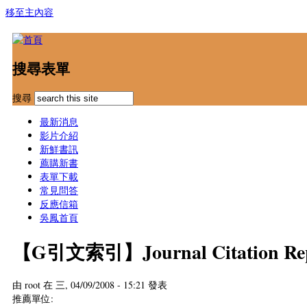
移至主內容
搜尋表單
搜尋
最新消息
影片介紹
新鮮書訊
薦購新書
表單下載
常見問答
反應信箱
吳鳳首頁
【G引文索引】Journal Citation Repor
由
root
在 三, 04/09/2008 - 15:21 發表
推薦單位: