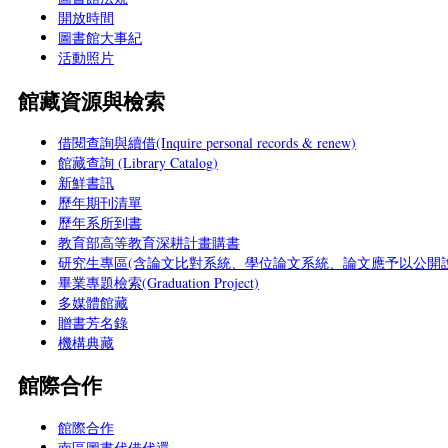
開放時間
圖書館大事紀
活動照片
館藏資源與檢索
借閱查詢與續借(Inquire personal records & renew)
館藏查詢 (Library Catalog)
新鮮書訊
歷年期刊清單
歷年系所到書
教育部高等教育深耕計畫購書
研究生專區(含論文比對系統、學位論文系統、論文應予以公開說
畢業專題檢索(Graduation Project)
多媒體館藏
贈書芳名錄
機構典藏
館際合作
館際合作
南區圖書代借代還