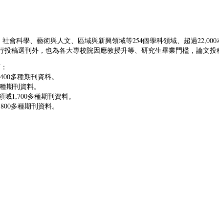
資料庫，涵蓋科學、社會科學、藝術與人文、區域與新興領域等254個學科領域、超過
標，除協助研究人員進行投稿選刊外，也為各大專校院因應教授升等、研究生畢業門檻，
下：
術領域9,400多種期刊資料。
,500多種期刊資料。
與人文科學領域1,700多種期刊資料。
興領域8,800多種期刊資料。