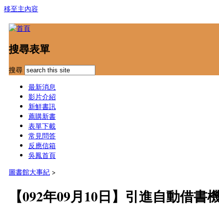
移至主內容
搜尋表單
搜尋
最新消息
影片介紹
新鮮書訊
薦購新書
表單下載
常見問答
反應信箱
吳鳳首頁
圖書館大事紀
>
【092年09月10日】引進自動借