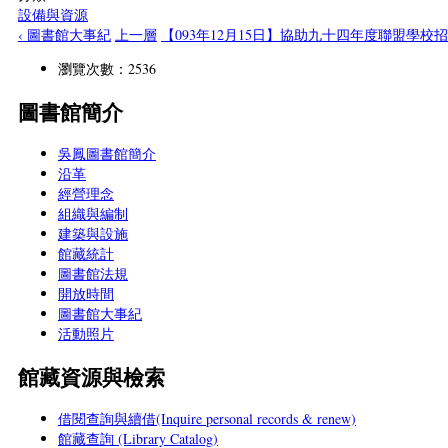
設備與資源
‹ 圖書館大事紀
上一層
【093年12月15日】協助九十四年度聯盟學校招
瀏覽次數：2536
圖書館簡介
吳鳳圖書館簡介
沿革
經營理念
組織與編制
建築與設施
館藏統計
圖書館法規
開放時間
圖書館大事紀
活動照片
館藏資源與檢索
借閱查詢與續借(Inquire personal records & renew)
館藏查詢 (Library Catalog)