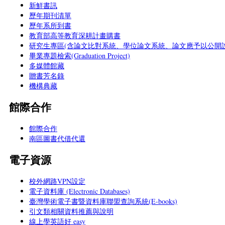
新鮮書訊
歷年期刊清單
歷年系所到書
教育部高等教育深耕計畫購書
研究生專區(含論文比對系統、學位論文系統、論文應予以公開說
畢業專題檢索(Graduation Project)
多媒體館藏
贈書芳名錄
機構典藏
館際合作
館際合作
南區圖書代借代還
電子資源
校外網路VPN設定
電子資料庫 (Electronic Databases)
臺灣學術電子書暨資料庫聯盟查詢系統(E-books)
引文類相關資料推薦與說明
線上學英語好 easy