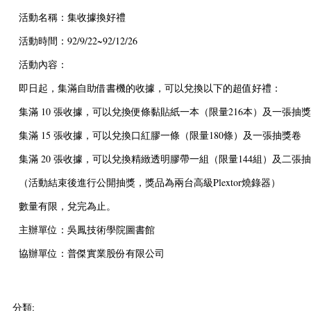
活動名稱：集收據換好禮
活動時間：92/9/22~92/12/26
活動內容：
即日起，集滿自助借書機的收據，可以兌換以下的超值好禮：
集滿
10
張收據，可以兌換便條黏貼紙一本（限量216本）及一張抽
集滿
15
張收據，可以兌換口紅膠一條（限量180條）及一張抽獎卷
集滿
20
張收據，可以兌換精緻透明膠帶一組（限量144組）及二張
（活動結束後進行公開抽獎，獎品為兩台高級Plextor燒錄器）
數量有限，兌完為止。
主辦單位：吳鳳技術學院圖書館
協辦單位：普傑實業股份有限公司
分類: