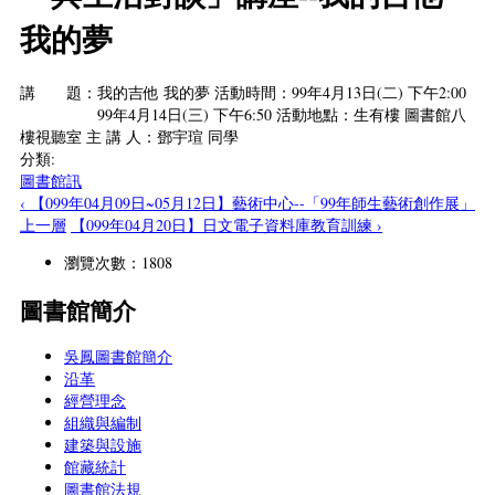
我的夢
講 題：我的吉他 我的夢 活動時間：99年4月13日(二) 下午2:00
99年4月14日(三) 下午6:50 活動地點：生有樓 圖書館八
樓視聽室 主 講 人：鄧宇瑄 同學
分類:
圖書館訊
‹ 【099年04月09日~05月12日】藝術中心--「99年師生藝術創作展」
上一層
【099年04月20日】日文電子資料庫教育訓練 ›
瀏覽次數：1808
圖書館簡介
吳鳳圖書館簡介
沿革
經營理念
組織與編制
建築與設施
館藏統計
圖書館法規