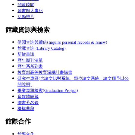
開放時間
圖書館大事紀
活動照片
館藏資源與檢索
借閱查詢與續借(Inquire personal records & renew)
館藏查詢 (Library Catalog)
新鮮書訊
歷年期刊清單
歷年系所到書
教育部高等教育深耕計畫購書
研究生專區(含論文比對系統、學位論文系統、論文應予以公
開說明)
畢業專題檢索(Graduation Project)
多媒體館藏
贈書芳名錄
機構典藏
館際合作
館際合作