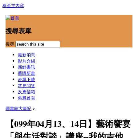
移至主內容
搜尋表單
搜尋
最新消息
影片介紹
新鮮書訊
薦購新書
表單下載
常見問答
反應信箱
吳鳳首頁
圖書館大事紀
>
【099年04月13、14日】藝術饗宴
「與生活對談」講座--我的吉他