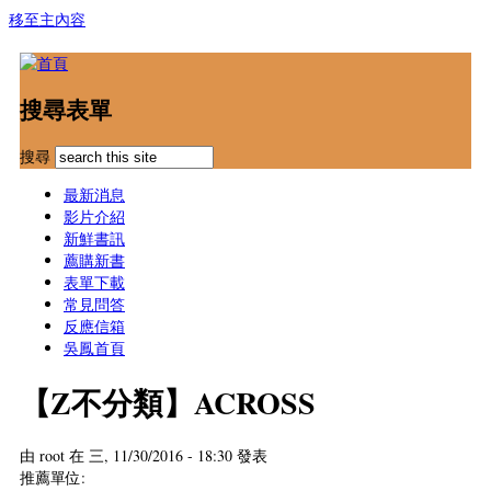
移至主內容
搜尋表單
搜尋
最新消息
影片介紹
新鮮書訊
薦購新書
表單下載
常見問答
反應信箱
吳鳳首頁
【Z不分類】ACROSS
由
root
在 三, 11/30/2016 - 18:30 發表
推薦單位: