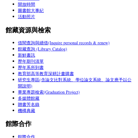
開放時間
圖書館大事紀
活動照片
館藏資源與檢索
借閱查詢與續借(Inquire personal records & renew)
館藏查詢 (Library Catalog)
新鮮書訊
歷年期刊清單
歷年系所到書
教育部高等教育深耕計畫購書
研究生專區(含論文比對系統、學位論文系統、論文應予以公
開說明)
畢業專題檢索(Graduation Project)
多媒體館藏
贈書芳名錄
機構典藏
館際合作
館際合作