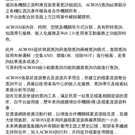
連回各機關之資料庫頁面查看更詳細資訊。ACROSS查詢結果顯示
之各欄位資訊著作權為各合作機關所有，
本平台故配合於頁面上方註明著作權歸屬聲明。
ACROSS採內容、時間、型態及機關等方式分類，具有即時查詢、
知識導引服務、個人化服務及Web 2.0 使用者互動服務之功能與特
色。
此外，ACROSS提供簡易查詢與進階查詢兩種查詢模式，進階查詢
採用布林邏輯（交集AND、聯集OR、排除NOT）進行檢索，若查
詢結果過多或過少，
可再利用ACROSS縮小範圍查詢功能與擴展查詢功能進行查詢。
ACROSS係基於資源整合及資源共享理念，所建立的檔案資源整合
查詢平台，具備以使用者為中心的個人化服務、查詢導引及檢索結
果後分析等功能，
提供完善及便捷的查詢工具，滿足民眾一站查足檔案相關資源的需
求。自平台啟用後，歷年來持續擴增合作機關(構)及檔案資源資料
庫，
並透過網路推廣活動行銷，以增進合作機關檔案資源能見度，並擴
大使用族群。ACROSS是本局跨越檔案資源典藏界限的一小步，
未來將賡續蒐集國內外有關於臺灣主題之歷史記憶，期望各界繼續
支持與合作，加入ACROSS的行列，共同提升檔案使用價值，