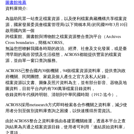
圖書館推薦
資料庫簡介:
為協助民眾一站查足檔案資源，以及便利檔案典藏機構共享檔案資
源，國家發展委員會檔案管理局(以下簡稱本局)於民國99年3月10日
啟用國內第一個
跨檔案館、圖書館與博物館之檔案資源整合查詢平台（Archives
Cross boundaries，簡稱ACORSS。
無論您想暸解我國各時期的政治、經濟、社會及文化發展，或是臺
灣早期的風俗習慣及生活樣態，ACROSS都能提供豐富的檔案資
源，並由單一窗口查詢服務。
ACROSS已整合國內30個機關，94個檔案資源資料庫，提供查詢政
府機關、民間團體、家庭及個人產生之官方及私人紀錄，
檔案資源以文書、圖像及照片資料為主，並有部分影音、器物及地
圖資料，目前平台內約有700萬筆檔案目錄資料，
收錄資料年代橫跨明朝、清朝到中華民國時期（1912-迄今）。
ACROSS採用metasearch方式即時檢索各合作機關之資料庫，減少使
用者分別至個別資料庫查詢之困擾，以快速獲得所需資訊。
由於ACROSS整合之資料庫係由各建置機關維運，透過本平台之查
詢結果為共通之檔案資源目錄，使用者可利用「連結原始資料庫」
之選項，