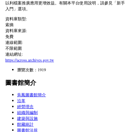
以利檔案推廣應用更增效益。有關本平台使用說明，請參見「新手
入門」選項。
資料庫類型:
索摘
資料庫來源:
免費
連線範圍:
不限範圍
連結網址:
https://across.archives.gov.tw
瀏覽次數：1919
圖書館簡介
吳鳳圖書館簡介
沿革
經營理念
組織與編制
建築與設施
館藏統計
圖書館法規