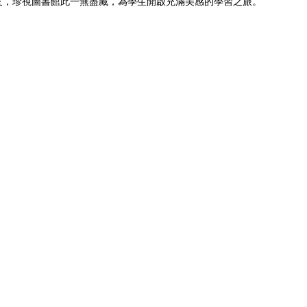
友，珍視圖書館此一無盡藏，為學生開啟充滿美感的學習之旅。