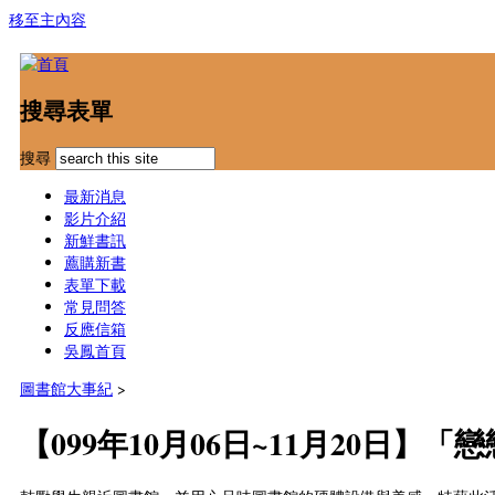
移至主內容
搜尋表單
搜尋
最新消息
影片介紹
新鮮書訊
薦購新書
表單下載
常見問答
反應信箱
吳鳳首頁
圖書館大事紀
>
【099年10月06日~11月20日