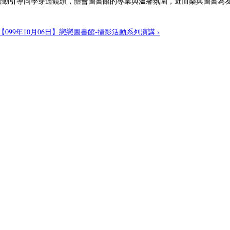
活動引導同學穿過鏡頭，體會圖書館的專業與溫馨氛圍，近而樂與圖書為
【099年10月06日】戀戀圖書館-攝影活動系列演講 ›