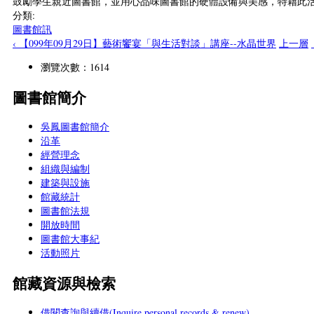
鼓勵學生親近圖書館，並用心品味圖書館的硬體設備與美感，特藉此
分類:
圖書館訊
‹ 【099年09月29日】藝術饗宴「與生活對談」講座--水晶世界
上一層
瀏覽次數：1614
圖書館簡介
吳鳳圖書館簡介
沿革
經營理念
組織與編制
建築與設施
館藏統計
圖書館法規
開放時間
圖書館大事紀
活動照片
館藏資源與檢索
借閱查詢與續借(Inquire personal records & renew)