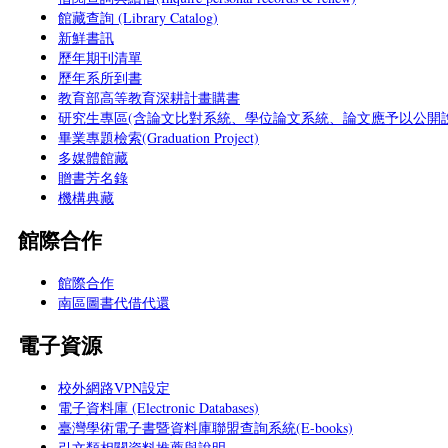
館藏查詢 (Library Catalog)
新鮮書訊
歷年期刊清單
歷年系所到書
教育部高等教育深耕計畫購書
研究生專區(含論文比對系統、學位論文系統、論文應予以公開說
畢業專題檢索(Graduation Project)
多媒體館藏
贈書芳名錄
機構典藏
館際合作
館際合作
南區圖書代借代還
電子資源
校外網路VPN設定
電子資料庫 (Electronic Databases)
臺灣學術電子書暨資料庫聯盟查詢系統(E-books)
引文類相關資料推薦與說明