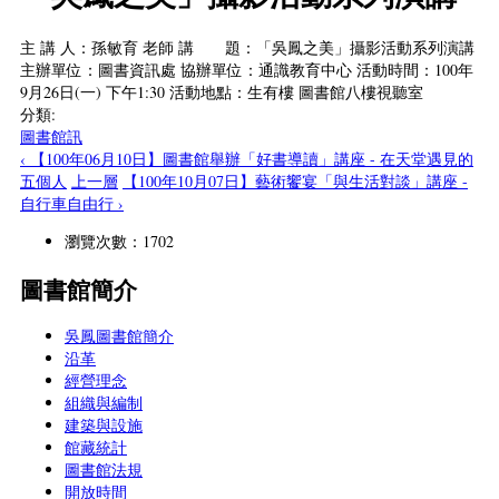
主 講 人：孫敏育 老師 講 題：「吳鳳之美」攝影活動系列演講
主辦單位：圖書資訊處 協辦單位：通識教育中心 活動時間：100年
9月26日(一) 下午1:30 活動地點：生有樓 圖書館八樓視聽室
分類:
圖書館訊
‹ 【100年06月10日】圖書館舉辦「好書導讀」講座 - 在天堂遇見的
五個人
上一層
【100年10月07日】藝術饗宴「與生活對談」講座 -
自行車自由行 ›
瀏覽次數：1702
圖書館簡介
吳鳳圖書館簡介
沿革
經營理念
組織與編制
建築與設施
館藏統計
圖書館法規
開放時間