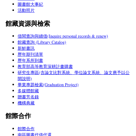
圖書館大事紀
活動照片
館藏資源與檢索
借閱查詢與續借(Inquire personal records & renew)
館藏查詢 (Library Catalog)
新鮮書訊
歷年期刊清單
歷年系所到書
教育部高等教育深耕計畫購書
研究生專區(含論文比對系統、學位論文系統、論文應予以公
開說明)
畢業專題檢索(Graduation Project)
多媒體館藏
贈書芳名錄
機構典藏
館際合作
館際合作
南區圖書代借代還