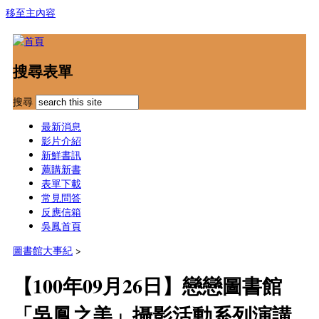
移至主內容
搜尋表單
搜尋
最新消息
影片介紹
新鮮書訊
薦購新書
表單下載
常見問答
反應信箱
吳鳳首頁
圖書館大事紀
>
【100年09月26日】戀戀圖書館
「吳鳳之美」攝影活動系列演講