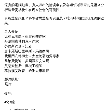
逼真的電腦動畫、真人演出的情境劇以及各項領域專家的見證來分
析這些災禍發生在現今社會的可能性。
真相還是想像？科學省思還是奇異迷思？唯有時間能證明最終的結
果。
名人介紹
派崔克者羅－生存家兼作家
丹尼爾賓其貝克－作家
勞倫斯約瑟－記者
唐卡羅斯巴里歐斯－馬雅祭司
費里門凡德博士－太空總署地質專家
喬治費曼迪－美國國家安全局
艾蘭安德斯－機械工程師
葛拉漢艾利森－哈佛大學教授
影片級別:
照片:
備註:
45分鐘