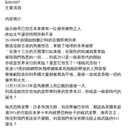
K001007
主要演員:
內容簡介:
啟示錄早已預言未來將有一位握有權勢之人
終結太平盛世時間所剩不多
26,000年前開始倒數計時的災難即將到來
難道這個古老的馬雅預言，掌握了地球的未來秘密
「在第十三次的天體運行結束後，全面性的毀滅就要來臨
摧毀我們熟悉的一切」，到底2012是一個新世代的開始
亦或是世界末日的來臨？還是它預言了一場核武浩劫？
長達1/3里的路瞬間灰飛煙滅隨著高熱能的釋放於人間蒸發
整條劇院老街到帝國大廈都被夷為平地，最後一波就是吞噬一切的
爆炸和火光…
12月21日2012年是馬雅曆上所記載的最後一天。
到底這個預言告知的是即將到來的世界末日，抑或是一個新時代的
誕生？
核武恐怖攻擊：許多預測大師，包括華倫巴非特，都認為美國有超
過50%的可能在未來十年內經歷恐怖份子的核武攻擊。換而言之，
情況對我們來說並不樂觀。到底我們有沒有辦法阻止核武版的911
發生？