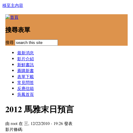
移至主內容
搜尋表單
搜尋
最新消息
影片介紹
新鮮書訊
薦購新書
表單下載
常見問答
反應信箱
吳鳳首頁
2012 馬雅末日預言
由
root
在 三, 12/22/2010 - 19:26 發表
影片條碼: