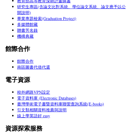
教育部高等教育深耕計畫購書
研究生專區(含論文比對系統、學位論文系統、論文應予以公
開說明)
畢業專題檢索(Graduation Project)
多媒體館藏
贈書芳名錄
機構典藏
館際合作
館際合作
南區圖書代借代還
電子資源
校外網路VPN設定
電子資料庫 (Electronic Databases)
臺灣學術電子書暨資料庫聯盟查詢系統(E-books)
引文類相關資料推薦與說明
線上學英語好 easy
資源探索服務