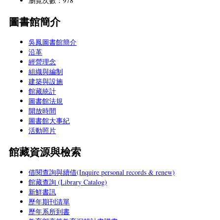
瀏覽次數：978
圖書館簡介
吳鳳圖書館簡介
沿革
經營理念
組織與編制
建築與設施
館藏統計
圖書館法規
開放時間
圖書館大事紀
活動照片
館藏資源與檢索
借閱查詢與續借(Inquire personal records & renew)
館藏查詢 (Library Catalog)
新鮮書訊
歷年期刊清單
歷年系所到書