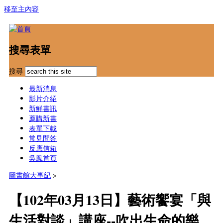
移至主內容
搜尋表單
搜尋
最新消息
影片介紹
新鮮書訊
薦購新書
表單下載
常見問答
反應信箱
吳鳳首頁
圖書館大事紀
>
【102年03月13日】藝術饗宴「與
生活對談」講座--吹出生命的樂