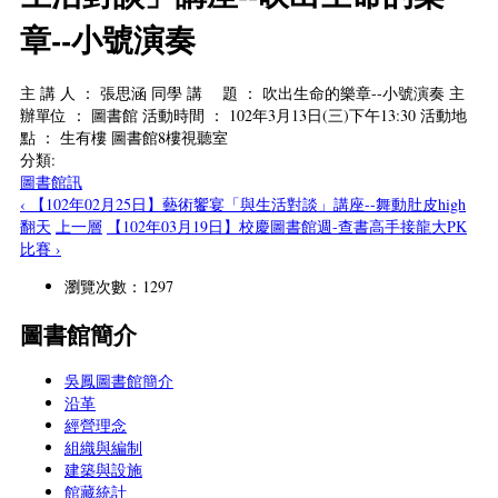
章--小號演奏
主 講 人 ： 張思涵 同學 講 題 ： 吹出生命的樂章--小號演奏 主
辦單位 ： 圖書館 活動時間 ： 102年3月13日(三)下午13:30 活動地
點 ： 生有樓 圖書館8樓視聽室
分類:
圖書館訊
‹ 【102年02月25日】藝術饗宴「與生活對談」講座--舞動肚皮high
翻天
上一層
【102年03月19日】校慶圖書館週-查書高手接龍大PK
比賽 ›
瀏覽次數：1297
圖書館簡介
吳鳳圖書館簡介
沿革
經營理念
組織與編制
建築與設施
館藏統計