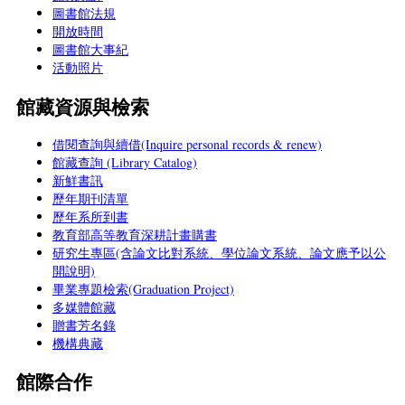
圖書館法規
開放時間
圖書館大事紀
活動照片
館藏資源與檢索
借閱查詢與續借(Inquire personal records & renew)
館藏查詢 (Library Catalog)
新鮮書訊
歷年期刊清單
歷年系所到書
教育部高等教育深耕計畫購書
研究生專區(含論文比對系統、學位論文系統、論文應予以公
開說明)
畢業專題檢索(Graduation Project)
多媒體館藏
贈書芳名錄
機構典藏
館際合作