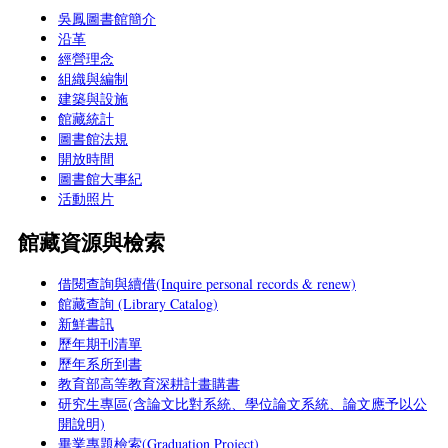
吳鳳圖書館簡介
沿革
經營理念
組織與編制
建築與設施
館藏統計
圖書館法規
開放時間
圖書館大事紀
活動照片
館藏資源與檢索
借閱查詢與續借(Inquire personal records & renew)
館藏查詢 (Library Catalog)
新鮮書訊
歷年期刊清單
歷年系所到書
教育部高等教育深耕計畫購書
研究生專區(含論文比對系統、學位論文系統、論文應予以公
開說明)
畢業專題檢索(Graduation Project)