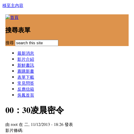
移至主內容
搜尋表單
搜尋
最新消息
影片介紹
新鮮書訊
薦購新書
表單下載
常見問答
反應信箱
吳鳳首頁
00：30凌晨密令
由
root
在 二, 11/12/2013 - 18:26 發表
影片條碼: