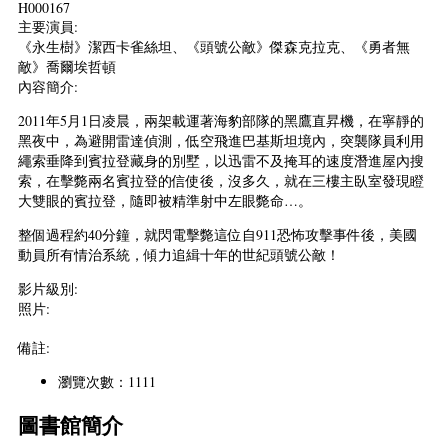
H000167
主要演員:
《永生樹》潔西卡雀絲坦、《頭號公敵》傑森克拉克、《勇者無
敵》喬爾埃哲頓
內容簡介:
2011年5月1日凌晨，兩架載運著海豹部隊的黑鷹直昇機，在寧靜的
黑夜中，為避開雷達偵測，低空飛進巴基斯坦境內，突襲隊員利用
繩索垂降到賓拉登藏身的別墅，以迅雷不及掩耳的速度潛進屋內搜
索，在擊斃兩名賓拉登的信使後，沒多久，就在三樓主臥室發現瞪
大雙眼的賓拉登，隨即被精準射中左眼斃命…。
整個過程約40分鐘，就閃電擊斃這位自911恐怖攻擊事件後，美國
動員所有情治系統，傾力追緝十年的世紀頭號公敵！
影片級別:
照片:
備註:
瀏覽次數：1111
圖書館簡介