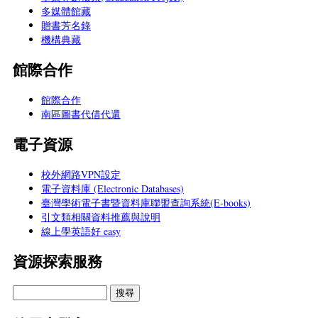
多媒體館藏
贈書芳名錄
機構典藏
館際合作
館際合作
南區圖書代借代還
電子資源
校外網路VPN設定
電子資料庫 (Electronic Databases)
臺灣學術電子書暨資料庫聯盟查詢系統(E-books)
引文類相關資料推薦與說明
線上學英語好 easy
資源探索服務