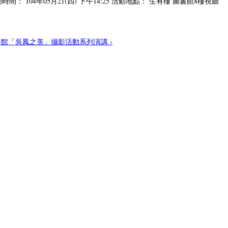
104年05月21(四) 下午14:25 活動地點： 生有樓 圖書館8樓視聽
圖書館「吳鳳之美」攝影活動系列演講 ›