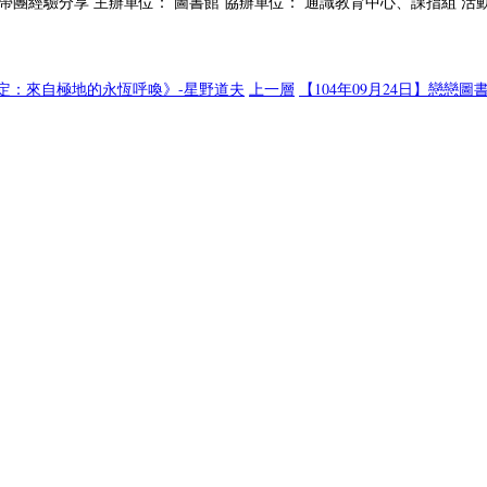
團經驗分享 主辦單位： 圖書館 協辦單位： 通識教育中心、課指組 活動時間： 
河約定：來自極地的永恆呼喚》-星野道夫
上一層
【104年09月24日】戀戀