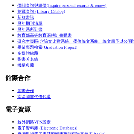
借閱查詢與續借(Inquire personal records & renew)
館藏查詢 (Library Catalog)
新鮮書訊
歷年期刊清單
歷年系所到書
教育部高等教育深耕計畫購書
研究生專區(含論文比對系統、學位論文系統、論文應予以公開說
畢業專題檢索(Graduation Project)
多媒體館藏
贈書芳名錄
機構典藏
館際合作
館際合作
南區圖書代借代還
電子資源
校外網路VPN設定
電子資料庫 (Electronic Databases)
臺灣學術電子書暨資料庫聯盟查詢系統(E-books)