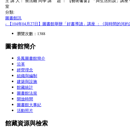
主 講 人： 詹法融 同學 講 題 ： 【藝術饗宴】「與生活對談」講座 帶
室
分類:
圖書館訊
‹ 【104年04月27日】圖書館舉辦「好書導讀」講座 ：《與時間的
瀏覽次數：1388
圖書館簡介
吳鳳圖書館簡介
沿革
經營理念
組織與編制
建築與設施
館藏統計
圖書館法規
開放時間
圖書館大事紀
活動照片
館藏資源與檢索