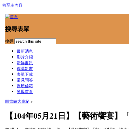
移至主內容
搜尋表單
搜尋
最新消息
影片介紹
新鮮書訊
薦購新書
表單下載
常見問答
反應信箱
吳鳳首頁
圖書館大事紀
>
【104年05月21日】【藝術饗宴