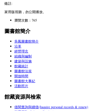
備註:
家用版視聽，勿公開播放。
瀏覽次數：765
圖書館簡介
吳鳳圖書館簡介
沿革
經營理念
組織與編制
建築與設施
館藏統計
圖書館法規
開放時間
圖書館大事紀
活動照片
館藏資源與檢索
借閱查詢與續借(Inquire personal records & renew)