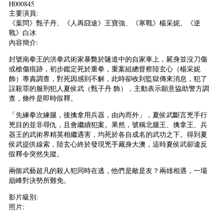
H000845
主要演員:
《葉問》甄子丹、《人再囧途》王寶強、《寒戰》楊采妮、《逆
戰》白冰
內容簡介:
封號南拳王的洪拳武術家暴斃於隧道中的自家車上，屍身並沒刀傷
或槍傷痕跡，初步鑑定死於重拳，重案組總督察陸玄心（楊采妮
飾）專責調查，對死因感到不解，此時卻收到監獄傳來消息，犯了
誤殺罪的服刑犯人夏侯武（甄子丹 飾），主動表示願意協助警方調
查，條件是即時假釋。
「先練拳次練腿，後擒拿用兵器，由內而外」，夏侯武斷言兇手行
兇目的並非尋仇，且會繼續犯案。果然，號稱北腿王、擒拿王、兵
器王的武術界精英相繼遇害，均死於各自成名的武功之下。得到夏
侯武提供線索，陸玄心終於發現兇手藏身大澳，這時夏侯武卻違反
假釋令突然失蹤。
兩個武藝超凡的殺人犯同時在逃，他們是敵是友？兩雄相遇，一場
巔峰對決勢所難免。
影片級別:
照片: