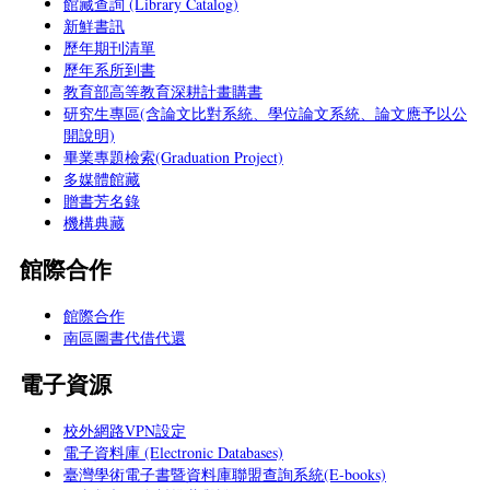
館藏查詢 (Library Catalog)
新鮮書訊
歷年期刊清單
歷年系所到書
教育部高等教育深耕計畫購書
研究生專區(含論文比對系統、學位論文系統、論文應予以公
開說明)
畢業專題檢索(Graduation Project)
多媒體館藏
贈書芳名錄
機構典藏
館際合作
館際合作
南區圖書代借代還
電子資源
校外網路VPN設定
電子資料庫 (Electronic Databases)
臺灣學術電子書暨資料庫聯盟查詢系統(E-books)