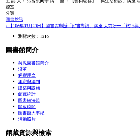
主 講 人： 張富凱同學 講 題 ：【藝術饗宴】「與生活對談」講座 唱出
聽室
分類:
圖書館訊
‹ 【106年03月20日】圖書館舉辦「好書導讀」講座 大前研一「旅行
瀏覽次數：1216
圖書館簡介
吳鳳圖書館簡介
沿革
經營理念
組織與編制
建築與設施
館藏統計
圖書館法規
開放時間
圖書館大事紀
活動照片
館藏資源與檢索