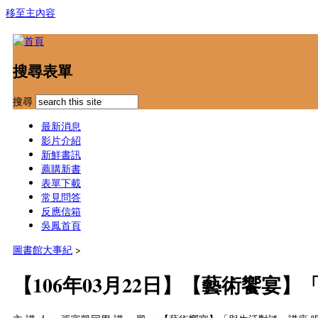
移至主內容
搜尋表單
搜尋
最新消息
影片介紹
新鮮書訊
薦購新書
表單下載
常見問答
反應信箱
吳鳳首頁
圖書館大事紀
>
【106年03月22日】【藝術饗宴