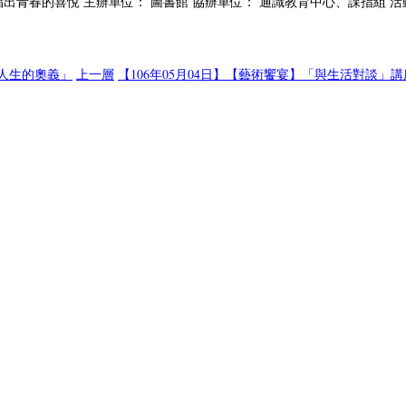
青春的喜悅 主辦單位： 圖書館 協辦單位： 通識教育中心、課指組 活動時間： 
與人生的奧義」
上一層
【106年05月04日】【藝術饗宴】「與生活對談」講