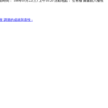
106年03月22(三) 上午10:20 活動地點： 生有樓 圖書館八樓視
座 調酒的成就與喜悅 ›