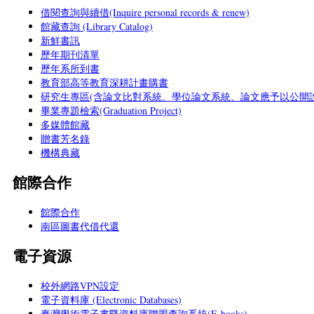
借閱查詢與續借(Inquire personal records & renew)
館藏查詢 (Library Catalog)
新鮮書訊
歷年期刊清單
歷年系所到書
教育部高等教育深耕計畫購書
研究生專區(含論文比對系統、學位論文系統、論文應予以公開說
畢業專題檢索(Graduation Project)
多媒體館藏
贈書芳名錄
機構典藏
館際合作
館際合作
南區圖書代借代還
電子資源
校外網路VPN設定
電子資料庫 (Electronic Databases)
臺灣學術電子書暨資料庫聯盟查詢系統(E-books)