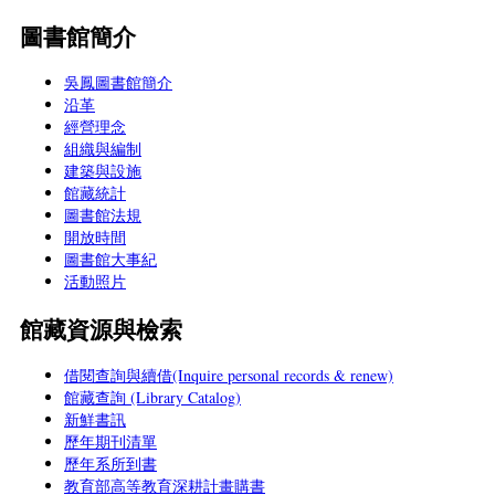
圖書館簡介
吳鳳圖書館簡介
沿革
經營理念
組織與編制
建築與設施
館藏統計
圖書館法規
開放時間
圖書館大事紀
活動照片
館藏資源與檢索
借閱查詢與續借(Inquire personal records & renew)
館藏查詢 (Library Catalog)
新鮮書訊
歷年期刊清單
歷年系所到書
教育部高等教育深耕計畫購書