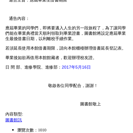
通告主旨：應屆畢業生借書期限
通告內容：
應屆畢業的同學們，即將要邁入人生的另一段旅程了，為了讓同學
們能在畢業典禮當天順利領取到畢業證書，圖書館將設定應屆畢業
生最後借書日期，以利離校手續作業。
若須延長使用本館借書期限，請向本館櫃檯辦理借書延長登記表。
畢業後如欲再借用本館館藏者，歡迎辦理校友證。
日 間 部、進修學院、進修部：
2017年5月16日
敬啟各位同學配合，謝謝！
圖書館敬上
內容類型:
圖書館訊
瀏覽次數：1010