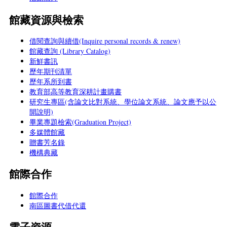
館藏資源與檢索
借閱查詢與續借(Inquire personal records & renew)
館藏查詢 (Library Catalog)
新鮮書訊
歷年期刊清單
歷年系所到書
教育部高等教育深耕計畫購書
研究生專區(含論文比對系統、學位論文系統、論文應予以公
開說明)
畢業專題檢索(Graduation Project)
多媒體館藏
贈書芳名錄
機構典藏
館際合作
館際合作
南區圖書代借代還