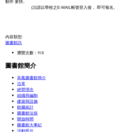
動作 要快。
(2)請以學校之E-MAIL帳號登入後， 即可報名。
內容類型:
圖書館訊
瀏覽次數：918
圖書館簡介
吳鳳圖書館簡介
沿革
經營理念
組織與編制
建築與設施
館藏統計
圖書館法規
開放時間
圖書館大事紀
活動照片