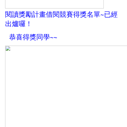
閱讀獎勵計畫借閱競賽得獎名單~已經
出爐囉！
恭喜得獎同學~~