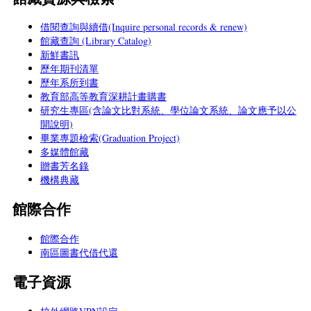
借閱查詢與續借(Inquire personal records & renew)
館藏查詢 (Library Catalog)
新鮮書訊
歷年期刊清單
歷年系所到書
教育部高等教育深耕計畫購書
研究生專區(含論文比對系統、學位論文系統、論文應予以公
開說明)
畢業專題檢索(Graduation Project)
多媒體館藏
贈書芳名錄
機構典藏
館際合作
館際合作
南區圖書代借代還
電子資源