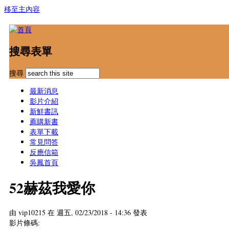
移至主內容
搜尋表單
搜尋
最新消息
影片介紹
新鮮書訊
薦購新書
表單下載
常見問答
反應信箱
吳鳳首頁
52赫茲我愛你
由
vip10215
在 週五, 02/23/2018 - 14:36 發表
影片條碼: