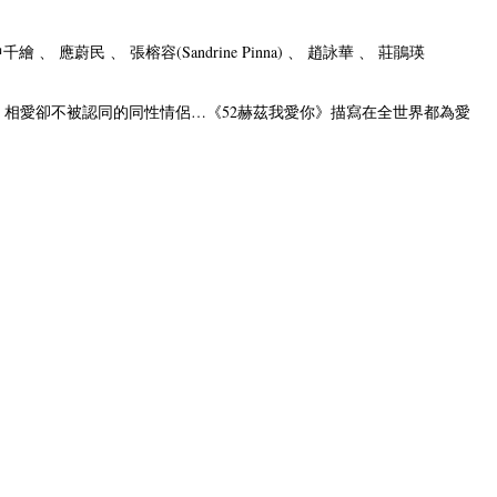
 、 應蔚民 、 張榕容(Sandrine Pinna) 、 趙詠華 、 莊鵑瑛
相愛卻不被認同的同性情侶…《52赫茲我愛你》描寫在全世界都為愛