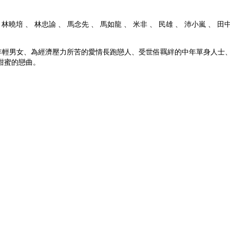
、 林曉培 、 林忠諭 、 馬念先 、 馬如龍 、 米非 、 民雄 、 沛小嵐 、 田中千繪
輕男女、為經濟壓力所苦的愛情長跑戀人、受世俗羈絆的中年單身人士、
甜蜜的戀曲。