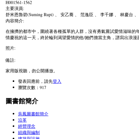
H001561-1562
主要演員:
舒米恩魯碧(Suming Rupi) 、 安乙蕎 、 范逸臣 、 李千娜 、 林慶台 
內容簡介:
在擁擠的都市中，圍繞著各種孤單的人群，沒有勇氣嘗試愛情滋味的年
情慶祝的這一天，終於輪到渴望愛情的他/她們擔當主角，譜寫出浪漫
照片:
備註:
家用版視聽，勿公開播放。
發表回應前，請先
登入
瀏覽次數：917
圖書館簡介
吳鳳圖書館簡介
沿革
經營理念
組織與編制
建築與設施