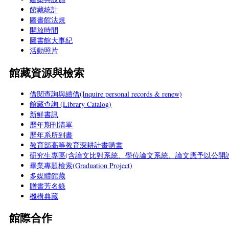
館藏統計
圖書館法規
開放時間
圖書館大事紀
活動照片
館藏資源與檢索
借閱查詢與續借(Inquire personal records & renew)
館藏查詢 (Library Catalog)
新鮮書訊
歷年期刊清單
歷年系所到書
教育部高等教育深耕計畫購書
研究生專區(含論文比對系統、學位論文系統、論文應予以公開說
畢業專題檢索(Graduation Project)
多媒體館藏
贈書芳名錄
機構典藏
館際合作