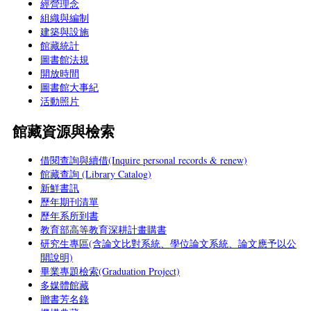
經營理念
組織與編制
建築與設施
館藏統計
圖書館法規
開放時間
圖書館大事紀
活動照片
館藏資源與檢索
借閱查詢與續借(Inquire personal records & renew)
館藏查詢 (Library Catalog)
新鮮書訊
歷年期刊清單
歷年系所到書
教育部高等教育深耕計畫購書
研究生專區(含論文比對系統、學位論文系統、論文應予以公
開說明)
畢業專題檢索(Graduation Project)
多媒體館藏
贈書芳名錄