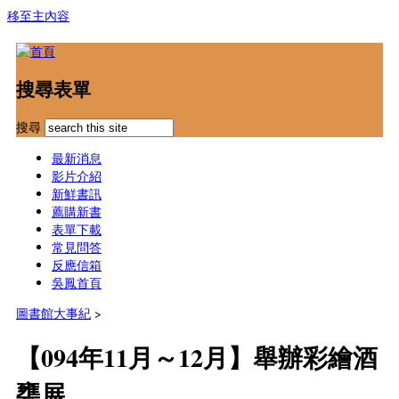
移至主內容
搜尋表單
搜尋
最新消息
影片介紹
新鮮書訊
薦購新書
表單下載
常見問答
反應信箱
吳鳳首頁
圖書館大事紀
>
【094年11月～12月】舉辦彩繪酒
甕展