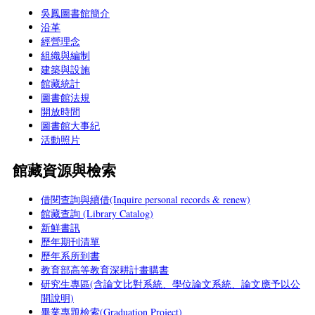
吳鳳圖書館簡介
沿革
經營理念
組織與編制
建築與設施
館藏統計
圖書館法規
開放時間
圖書館大事紀
活動照片
館藏資源與檢索
借閱查詢與續借(Inquire personal records & renew)
館藏查詢 (Library Catalog)
新鮮書訊
歷年期刊清單
歷年系所到書
教育部高等教育深耕計畫購書
研究生專區(含論文比對系統、學位論文系統、論文應予以公
開說明)
畢業專題檢索(Graduation Project)