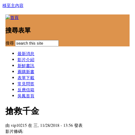
移至主內容
搜尋表單
搜尋
最新消息
影片介紹
新鮮書訊
薦購新書
表單下載
常見問答
反應信箱
吳鳳首頁
搶救千金
由
vip10215
在 三, 11/28/2018 - 13:56 發表
影片條碼: