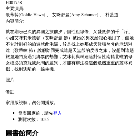
H001758
主要演員:
歌蒂韓(Goldie Hawn) 、 艾咪舒曼(Amy Schumer) 、 朴藍道
內容簡介:
就在期盼已久的異國之旅前夕，個性粗線條、又愛做夢的千「斤」
小姐艾咪莉米德頓（艾咪舒曼 飾）被她的男友給狠心地甩了，但她
不甘計劃好的旅遊就此泡湯，於是找上她那成天緊張兮兮的老媽琳
達（歌蒂韓 飾）說服陪同完成這趟天堂般的度假之旅，沒想到這趟
旅遊她們竟遇到綁票的劫難，艾咪莉與琳達這對個性南轅北轍的母
女檔必須克服彼此間的差異，才能有辦法從這個危機重重的叢林異
鄉，找到逃離的一線生機。
照片:
備註:
家用版視聽，勿公開播放。
發表回應前，請先
登入
瀏覽次數：1035
圖書館簡介