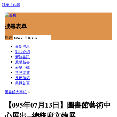
移至主內容
搜尋表單
搜尋
最新消息
影片介紹
新鮮書訊
薦購新書
表單下載
常見問答
反應信箱
吳鳳首頁
圖書館大事紀
>
【095年07月13日】圖書館藝術中
心展出─總統府文物展