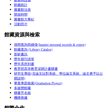
館藏統計
圖書館法規
開放時間
圖書館大事紀
活動照片
館藏資源與檢索
借閱查詢與續借(Inquire personal records & renew)
館藏查詢 (Library Catalog)
新鮮書訊
歷年期刊清單
歷年系所到書
教育部高等教育深耕計畫購書
研究生專區(含論文比對系統、學位論文系統、論文應予以公
開說明)
畢業專題檢索(Graduation Project)
多媒體館藏
贈書芳名錄
機構典藏
館際合作