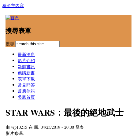
移至主內容
搜尋表單
搜尋
最新消息
影片介紹
新鮮書訊
薦購新書
表單下載
常見問答
反應信箱
吳鳳首頁
STAR WARS：最後的絕地武士
由
vip10215
在 四, 04/25/2019 - 20:00 發表
影片條碼: