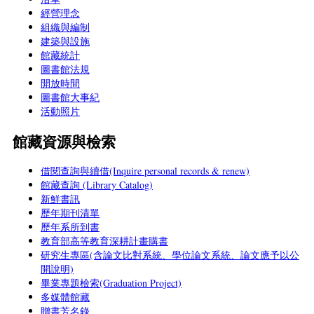
經營理念
組織與編制
建築與設施
館藏統計
圖書館法規
開放時間
圖書館大事紀
活動照片
館藏資源與檢索
借閱查詢與續借(Inquire personal records & renew)
館藏查詢 (Library Catalog)
新鮮書訊
歷年期刊清單
歷年系所到書
教育部高等教育深耕計畫購書
研究生專區(含論文比對系統、學位論文系統、論文應予以公
開說明)
畢業專題檢索(Graduation Project)
多媒體館藏
贈書芳名錄