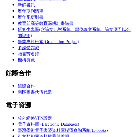
新鮮書訊
歷年期刊清單
歷年系所到書
教育部高等教育深耕計畫購書
研究生專區(含論文比對系統、學位論文系統、論文應予以公
開說明)
畢業專題檢索(Graduation Project)
多媒體館藏
贈書芳名錄
機構典藏
館際合作
館際合作
南區圖書代借代還
電子資源
校外網路VPN設定
電子資料庫 (Electronic Databases)
臺灣學術電子書暨資料庫聯盟查詢系統(E-books)
引文類相關資料推薦與說明