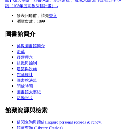
讀（108年度高教深耕計畫） ›
發表回應前，請先
登入
瀏覽次數：1099
圖書館簡介
吳鳳圖書館簡介
沿革
經營理念
組織與編制
建築與設施
館藏統計
圖書館法規
開放時間
圖書館大事紀
活動照片
館藏資源與檢索
借閱查詢與續借(Inquire personal records & renew)
館藏查詢 (Library Catalog)