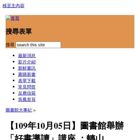
移至主內容
搜尋表單
搜尋
最新消息
影片介紹
新鮮書訊
薦購新書
表單下載
常見問答
反應信箱
吳鳳首頁
圖書館大事紀
>
【109年10月05日】圖書館舉辦
「好書導讀」講座 ：轉山