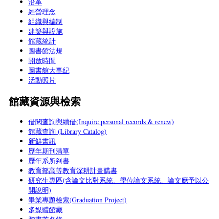
沿革
經營理念
組織與編制
建築與設施
館藏統計
圖書館法規
開放時間
圖書館大事紀
活動照片
館藏資源與檢索
借閱查詢與續借(Inquire personal records & renew)
館藏查詢 (Library Catalog)
新鮮書訊
歷年期刊清單
歷年系所到書
教育部高等教育深耕計畫購書
研究生專區(含論文比對系統、學位論文系統、論文應予以公
開說明)
畢業專題檢索(Graduation Project)
多媒體館藏