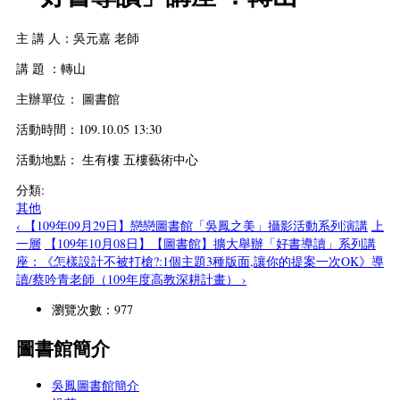
主 講 人：吳元嘉 老師
講 題 ：轉山
主辦單位： 圖書館
活動時間：109.10.05 13:30
活動地點： 生有樓 五樓藝術中心
分類:
其他
‹ 【109年09月29日】戀戀圖書館「吳鳳之美」攝影活動系列演講
上
一層
【109年10月08日】【圖書館】擴大舉辦「好書導讀」系列講
座：《怎樣設計不被打槍?:1個主題3種版面,讓你的提案一次OK》導
讀/蔡吟青老師（109年度高教深耕計畫） ›
瀏覽次數：977
圖書館簡介
吳鳳圖書館簡介