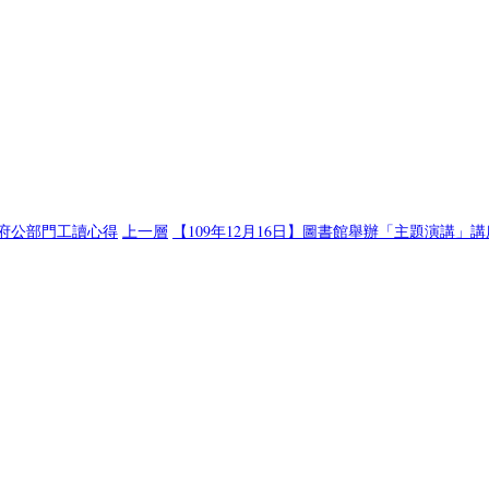
政府公部門工讀心得
上一層
【109年12月16日】圖書館舉辦「主題演講」講