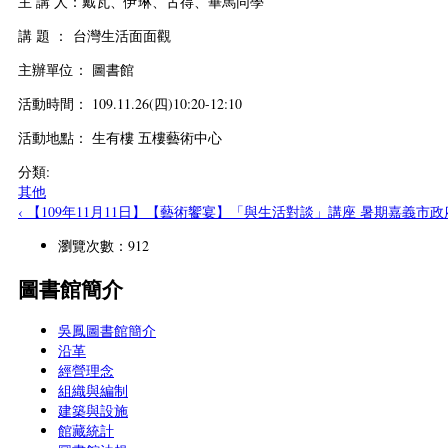
主 講 人：戴瓦、伊琳、古得、畢馬同學
講 題 ： 台灣生活面面觀
主辦單位： 圖書館
活動時間： 109.11.26(四)10:20-12:10
活動地點： 生有樓 五樓藝術中心
分類:
其他
‹ 【109年11月11日】【藝術饗宴】「與生活對談」講座 暑期嘉義市
瀏覽次數：912
圖書館簡介
吳鳳圖書館簡介
沿革
經營理念
組織與編制
建築與設施
館藏統計