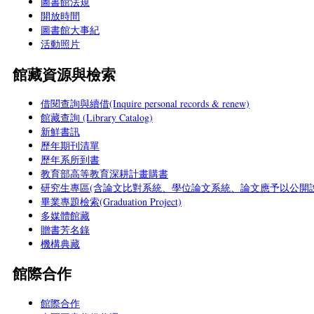
圖書館法規
開放時間
圖書館大事紀
活動照片
館藏資源與檢索
借閱查詢與續借(Inquire personal records & renew)
館藏查詢 (Library Catalog)
新鮮書訊
歷年期刊清單
歷年系所到書
教育部高等教育深耕計畫購書
研究生專區(含論文比對系統、學位論文系統、論文應予以公開說
畢業專題檢索(Graduation Project)
多媒體館藏
贈書芳名錄
機構典藏
館際合作
館際合作