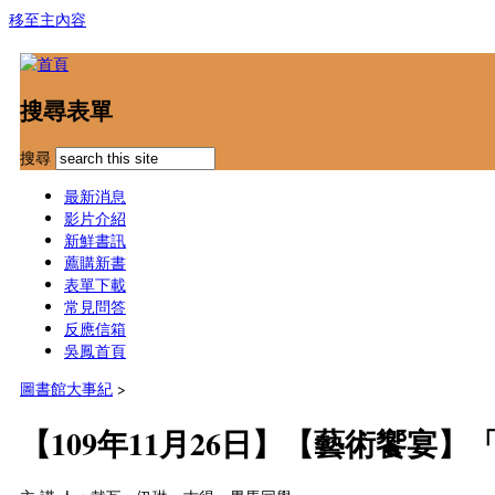
移至主內容
搜尋表單
搜尋
最新消息
影片介紹
新鮮書訊
薦購新書
表單下載
常見問答
反應信箱
吳鳳首頁
圖書館大事紀
>
【109年11月26日】【藝術饗宴