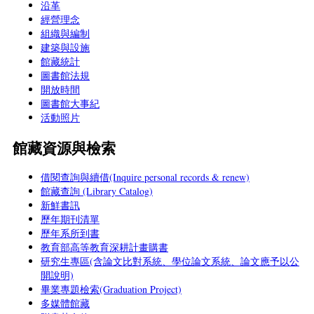
沿革
經營理念
組織與編制
建築與設施
館藏統計
圖書館法規
開放時間
圖書館大事紀
活動照片
館藏資源與檢索
借閱查詢與續借(Inquire personal records & renew)
館藏查詢 (Library Catalog)
新鮮書訊
歷年期刊清單
歷年系所到書
教育部高等教育深耕計畫購書
研究生專區(含論文比對系統、學位論文系統、論文應予以公
開說明)
畢業專題檢索(Graduation Project)
多媒體館藏