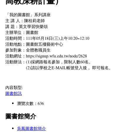
高教深耕計畫）
「我的圖書館」系列講座
主 講 人：陳桂莉老師
講 題：英文學習快樂頌
主辦單位：圖書館
活動時間：111年05月18日(三)上午10:20~12:10
活動地點：圖書館五樓藝術中心
參加對象：全體教職員生
活動網址：https://signup.wfu.edu.tw/node/2628
活動辦法：(1)採網路報名參加，限制人數60名。
(2)請以學校之E-MAIL帳號登入後， 即可報名。
內容類型:
圖書館訊
瀏覽次數：636
圖書館簡介
吳鳳圖書館簡介