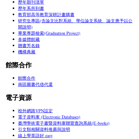
歷年期刊清單
歷年系所到書
教育部高等教育深耕計畫購書
研究生專區(含論文比對系統、學位論文系統、論文應予以公
開說明)
畢業專題檢索(Graduation Project)
多媒體館藏
贈書芳名錄
機構典藏
館際合作
館際合作
南區圖書代借代還
電子資源
校外網路VPN設定
電子資料庫 (Electronic Databases)
臺灣學術電子書暨資料庫聯盟查詢系統(E-books)
引文類相關資料推薦與說明
線上學英語好 easy