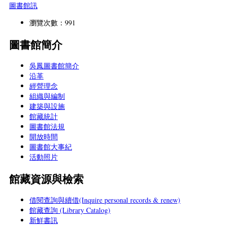
圖書館訊
瀏覽次數：991
圖書館簡介
吳鳳圖書館簡介
沿革
經營理念
組織與編制
建築與設施
館藏統計
圖書館法規
開放時間
圖書館大事紀
活動照片
館藏資源與檢索
借閱查詢與續借(Inquire personal records & renew)
館藏查詢 (Library Catalog)
新鮮書訊