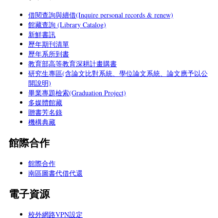
借閱查詢與續借(Inquire personal records & renew)
館藏查詢 (Library Catalog)
新鮮書訊
歷年期刊清單
歷年系所到書
教育部高等教育深耕計畫購書
研究生專區(含論文比對系統、學位論文系統、論文應予以公
開說明)
畢業專題檢索(Graduation Project)
多媒體館藏
贈書芳名錄
機構典藏
館際合作
館際合作
南區圖書代借代還
電子資源
校外網路VPN設定