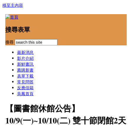
移至主內容
搜尋表單
搜尋
最新消息
影片介紹
新鮮書訊
薦購新書
表單下載
常見問答
反應信箱
吳鳳首頁
【圖書館休館公告】
10/9(一)~10/10(二) 雙十節閉館2天