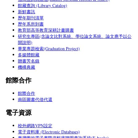
館藏查詢 (Library Catalog)
新鮮書訊
歷年期刊清單
歷年系所到書
教育部高等教育深耕計畫購書
研究生專區(含論文比對系統、學位論文系統、論文應予以公
開說明)
畢業專題檢索(Graduation Project)
多媒體館藏
贈書芳名錄
機構典藏
館際合作
館際合作
南區圖書代借代還
電子資源
校外網路VPN設定
電子資料庫 (Electronic Databases)
臺灣學術電子書暨資料庫聯盟查詢系統(E-books)