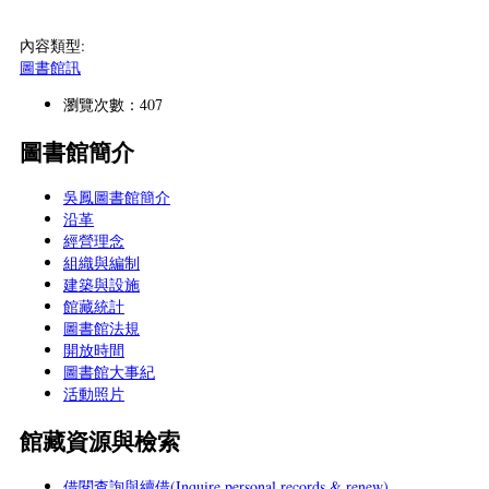
內容類型:
圖書館訊
瀏覽次數：407
圖書館簡介
吳鳳圖書館簡介
沿革
經營理念
組織與編制
建築與設施
館藏統計
圖書館法規
開放時間
圖書館大事紀
活動照片
館藏資源與檢索
借閱查詢與續借(Inquire personal records & renew)